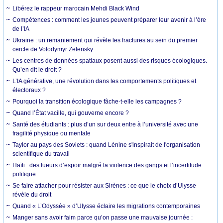
Libérez le rappeur marocain Mehdi Black Wind
Compétences : comment les jeunes peuvent préparer leur avenir à l’ère
de l’IA
Ukraine : un remaniement qui révèle les fractures au sein du premier
cercle de Volodymyr Zelensky
Les centres de données spatiaux posent aussi des risques écologiques.
Qu’en dit le droit ?
L’IA générative, une révolution dans les comportements politiques et
électoraux ?
Pourquoi la transition écologique fâche-t-elle les campagnes ?
Quand l’État vacille, qui gouverne encore ?
Santé des étudiants : plus d’un sur deux entre à l’université avec une
fragilité physique ou mentale
Taylor au pays des Soviets : quand Lénine s'inspirait de l'organisation
scientifique du travail
Haïti : des lueurs d’espoir malgré la violence des gangs et l’incertitude
politique
Se faire attacher pour résister aux Sirènes : ce que le choix d’Ulysse
révèle du droit
Quand « L’Odyssée » d’Ulysse éclaire les migrations contemporaines
Manger sans avoir faim parce qu’on passe une mauvaise journée :