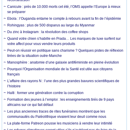
Canicule : près de 10.000 morts cet été, l’OMS appelle l’Europe à mieux
se préparer
Ebola : l’Ouganda entame le compte à rebours avant la fin de l’épidémie
Rohingyas : plus de 500 disparus au large du Myanmar
Du zinc à Instagram : la révolution des coffee shops
Quand votre chien s’habille en Prada… Les marques de luxe surfent sur
votre affect pour vous vendre leurs produits
Peut-on réussir en politique sans charisme ? Quelques pistes de réflexion
tirées de la situation outre-Manche
Manosphère : anatomie d’une galaxie antiféministe en pleine évolution
Pourquoi l'Organisation mondiale de la Santé est utile aux citoyens
français
L’affaire des rayons N : l’une des plus grandes bavures scientifiques de
l’histoire
Haïti : former une génération contre la corruption
Formation des jeunes à l’emploi : les enseignements tirés de 9 pays
africains sur ce qui fait défaut
Les plus anciennes traces de rites funéraires montrent que les
communautés du Paléolithique vivaient leur deuil comme nous
La plate-forme Patreon pousse les musiciens à vendre leur intimité
Les refuges climatiques seront utiles s’ils n’oublient pas de faire de la