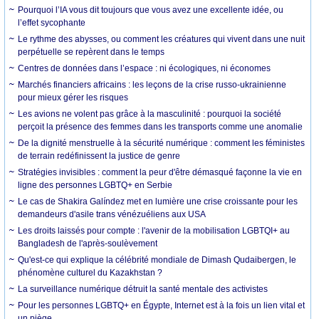
Pourquoi l’IA vous dit toujours que vous avez une excellente idée, ou
l’effet sycophante
Le rythme des abysses, ou comment les créatures qui vivent dans une nuit
perpétuelle se repèrent dans le temps
Centres de données dans l’espace : ni écologiques, ni économes
Marchés financiers africains : les leçons de la crise russo-ukrainienne
pour mieux gérer les risques
Les avions ne volent pas grâce à la masculinité : pourquoi la société
perçoit la présence des femmes dans les transports comme une anomalie
De la dignité menstruelle à la sécurité numérique : comment les féministes
de terrain redéfinissent la justice de genre
Stratégies invisibles : comment la peur d'être démasqué façonne la vie en
ligne des personnes LGBTQ+ en Serbie
Le cas de Shakira Galíndez met en lumière une crise croissante pour les
demandeurs d'asile trans vénézuéliens aux USA
Les droits laissés pour compte : l'avenir de la mobilisation LGBTQI+ au
Bangladesh de l'après-soulèvement
Qu'est-ce qui explique la célébrité mondiale de Dimash Qudaibergen, le
phénomène culturel du Kazakhstan ?
La surveillance numérique détruit la santé mentale des activistes
Pour les personnes LGBTQ+ en Égypte, Internet est à la fois un lien vital et
un piège