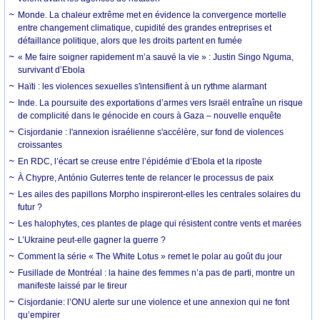
Monde. La chaleur extrême met en évidence la convergence mortelle
entre changement climatique, cupidité des grandes entreprises et
défaillance politique, alors que les droits partent en fumée
« Me faire soigner rapidement m’a sauvé la vie » : Justin Singo Nguma,
survivant d’Ebola
Haïti : les violences sexuelles s'intensifient à un rythme alarmant
Inde. La poursuite des exportations d’armes vers Israël entraîne un risque
de complicité dans le génocide en cours à Gaza – nouvelle enquête
Cisjordanie : l'annexion israélienne s'accélère, sur fond de violences
croissantes
En RDC, l’écart se creuse entre l’épidémie d’Ebola et la riposte
À Chypre, António Guterres tente de relancer le processus de paix
Les ailes des papillons Morpho inspireront-elles les centrales solaires du
futur ?
Les halophytes, ces plantes de plage qui résistent contre vents et marées
L’Ukraine peut-elle gagner la guerre ?
Comment la série « The White Lotus » remet le polar au goût du jour
Fusillade de Montréal : la haine des femmes n’a pas de parti, montre un
manifeste laissé par le tireur
Cisjordanie: l’ONU alerte sur une violence et une annexion qui ne font
qu’empirer