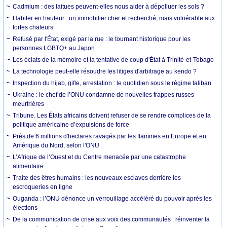
Cadmium : des laitues peuvent-elles nous aider à dépolluer les sols ?
Habiter en hauteur : un immobilier cher et recherché, mais vulnérable aux
fortes chaleurs
Refusé par l'État, exigé par la rue : le tournant historique pour les
personnes LGBTQ+ au Japon
Les éclats de la mémoire et la tentative de coup d'État à Trinité-et-Tobago
La technologie peut-elle résoudre les litiges d'arbitrage au kendo ?
Inspection du hijab, gifle, arrestation : le quotidien sous le régime taliban
Ukraine : le chef de l’ONU condamne de nouvelles frappes russes
meurtrières
Tribune. Les États africains doivent refuser de se rendre complices de la
politique américaine d’expulsions de force
Près de 6 millions d'hectares ravagés par les flammes en Europe et en
Amérique du Nord, selon l'ONU
L’Afrique de l’Ouest et du Centre menacée par une catastrophe
alimentaire
Traite des êtres humains : les nouveaux esclaves derrière les
escroqueries en ligne
Ouganda : l’ONU dénonce un verrouillage accéléré du pouvoir après les
élections
De la communication de crise aux voix des communautés : réinventer la