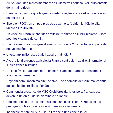
Au Soudan, des mères marchent des kilomètres pour sauver leurs enfants
de la malnutrition
Ukraine : à mesure que la guerre s’intensifie, les civils – et le monde – en
paient le prix
Ebola en RDC : en un peu plus de deux mois, l'épidémie frôle le bilan
record de 2018-2020
En visite au Liban, le chef des droits de l'homme de l'ONU réclame justice
pour les victimes du conflit
D'où viennent les plus gros diamants du monde ? La géologie apporte de
nouvelles réponses
Ulysse aux mille ruses était-il aussi un athlète ?
Avec la loi d’urgence agricole, la France contrevient au droit international
sur les zones humides
De la télévision au tourisme : comment Camping Paradis transforme la
fiction en expérience
L’hypominéralisation molaire-incisive, une anomalie dentaire mal connue
qui touche des millions d’enfants
Comment la présence de MSC Croisières dans les ports français est
devenue un enjeu de souveraineté nationale
Peu importe ce que les enfants lisent, tant qu’ils lisent ? Dépasser les
préjugés sur les « bonnes » et « mauvaises lectures »
Indonésie et Asie du Sud-Est : la France a une carte à jouer