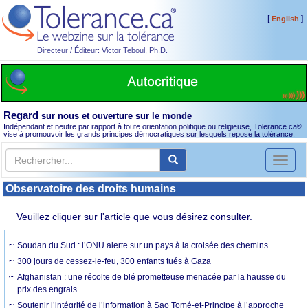
[
]
English
Directeur / Éditeur: Victor Teboul, Ph.D.
Regard
sur nous et ouverture sur le monde
Indépendant et neutre par rapport à toute orientation politique ou religieuse, Tolerance.ca
®
vise à promouvoir les grands principes démocratiques sur lesquels repose la tolérance.
Toggl
naviga
Observatoire des droits humains
Veuillez cliquer sur l'article que vous désirez consulter.
Soudan du Sud : l’ONU alerte sur un pays à la croisée des chemins
300 jours de cessez-le-feu, 300 enfants tués à Gaza
Afghanistan : une récolte de blé prometteuse menacée par la hausse du
prix des engrais
Soutenir l’intégrité de l’information à Sao Tomé-et-Principe à l’approche