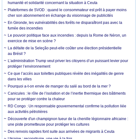
humanité et solidarité concernant la situation à Ceuta
Plateformes de SVOD : quand le consommateur est prêt à payer moins
cher son abonnement en échange du visionnage de publicités
En Gironde, les vulnérabilités des forêts ne disparaîtront pas avec la
fumée des incendies
Le pouvoir politique face aux incendies : depuis la Rome de Néron, un
exercice de mise en scène ?
La défaite de la Seleção peut-elle coûter une élection présidentielle
au Brésil ?
L’administration Trump veut priver les citoyens d’un puissant levier pour
protéger l’environnement
Ce que l’accès aux toilettes publiques révèle des inégalités de genre
dans les villes
Pourquoi a-t-on envie de manger du salé au bord de la mer ?
Canicules : le rôle de l’isolation et de l’inertie thermique des bâtiments
pour se protéger contre la chaleur
RD Congo : Un responsable gouvernemental confirme la pollution liée
aux activités pétrolières
Découverte d'un champignon tueur de la chenille légionnaire africaine :
une piste prometteuse pour protéger les cultures
Des renvois rapides font suite aux arrivées de migrants à Ceuta
Ukraine : reconstruire, une vie à la fois