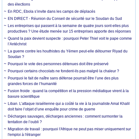
des élections
En RDC, Ebola s’invite dans les camps de déplacés
EN DIRECT - Réunion du Conseil de sécurité sur le Soudan du Sud
Les entreprises qui passent à la semaine de quatre jours sont-elles plus
productives ? Une étude menée sur 15 entreprises apporte des réponses
Quand la paix devient suspecte : pourquoi Peter Thiel voit le pape comme
l’Antéchrist
La guerre contre les houthistes du Yémen peut-elle détourner Riyad du
Soudan ?
Pourquoi le vote des personnes détenues doit être préservé
Pourquoi certains chocolats ne fondent-ils pas malgré la chaleur ?
Pourquoi le fait de naître sans défense pourrait être l’une des plus
grandes forces de l’humanité
Fusion froide : quand la compétition et la pression médiatique virent à la
bavure scientifique
Liban. L’attaque israélienne qui a coûté la vie à la journaliste Amal Khalil
doit faire l’objet d’une enquête pour crime de guerre
Décharges sauvages, décharges anciennes : comment surmonter la
tentation de l’oubli ?
Migration de travail : pourquoi l'Afrique ne peut pas miser uniquement sur
l'emploi à l'étranger