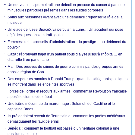
Un nouveau test permettrait une détection précoce du cancer à partir de
minuscules particules présentes dans les fluides corporels
Soins aux personnes vivant avec une démence : repenser le rôle de la
musique
Un étage de fusée SpaceX va percuter la Lune… Un accident qui pose
déjà des questions de droit spatial
Femmes sur les conseils d’administration : du prestige… au détriment du
pouvoir
Gaza : l'éprouvant trajet d'un patient sous dialyse jusqu'à l'hôpital… en
charrette tirée par un âne
Mali. Des preuves de crimes de guerre commis par des groupes armés
dans la région de Gao
Des empereurs romains à Donald Trump : quand les dirigeants politiques
se montrent dans les enceintes sportives
Forces de l’ordre et recours aux armes : comment la Révolution française
a posé les termes du débat
Une icône méconnue du marronnage : Selomoh del Castilho et le
capitaine Broos
Ils prétendaient revenir de Terre sainte : comment les poètes médiévaux
démasquaient les faux pèlerins
Sénégal : comment le football est passé d’un héritage colonial à une
passion nationale