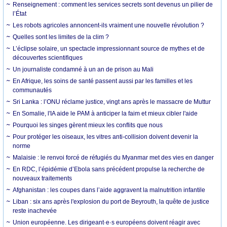
Renseignement : comment les services secrets sont devenus un pilier de
l’État
Les robots agricoles annoncent-ils vraiment une nouvelle révolution ?
Quelles sont les limites de la clim ?
L’éclipse solaire, un spectacle impressionnant source de mythes et de
découvertes scientifiques
Un journaliste condamné à un an de prison au Mali
En Afrique, les soins de santé passent aussi par les familles et les
communautés
Sri Lanka : l’ONU réclame justice, vingt ans après le massacre de Muttur
En Somalie, l'IA aide le PAM à anticiper la faim et mieux cibler l'aide
Pourquoi les singes gèrent mieux les conflits que nous
Pour protéger les oiseaux, les vitres anti-collision doivent devenir la
norme
Malaisie : le renvoi forcé de réfugiés du Myanmar met des vies en danger
En RDC, l’épidémie d’Ebola sans précédent propulse la recherche de
nouveaux traitements
Afghanistan : les coupes dans l’aide aggravent la malnutrition infantile
Liban : six ans après l'explosion du port de Beyrouth, la quête de justice
reste inachevée
Union européenne. Les dirigeant·e·s européens doivent réagir avec