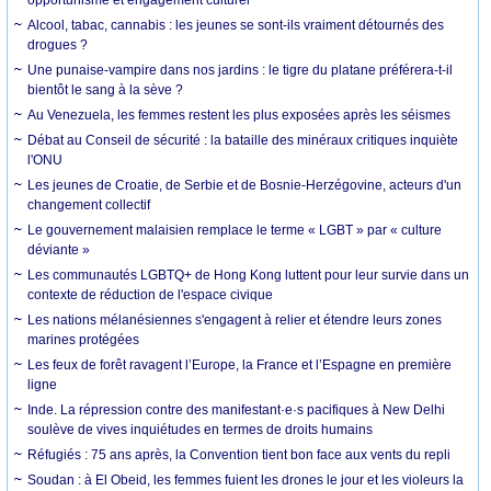
Alcool, tabac, cannabis : les jeunes se sont-ils vraiment détournés des
drogues ?
Une punaise-vampire dans nos jardins : le tigre du platane préférera-t-il
bientôt le sang à la sève ?
Au Venezuela, les femmes restent les plus exposées après les séismes
Débat au Conseil de sécurité : la bataille des minéraux critiques inquiète
l'ONU
Les jeunes de Croatie, de Serbie et de Bosnie-Herzégovine, acteurs d'un
changement collectif
Le gouvernement malaisien remplace le terme « LGBT » par « culture
déviante »
Les communautés LGBTQ+ de Hong Kong luttent pour leur survie dans un
contexte de réduction de l'espace civique
Les nations mélanésiennes s'engagent à relier et étendre leurs zones
marines protégées
Les feux de forêt ravagent l’Europe, la France et l’Espagne en première
ligne
Inde. La répression contre des manifestant·e·s pacifiques à New Delhi
soulève de vives inquiétudes en termes de droits humains
Réfugiés : 75 ans après, la Convention tient bon face aux vents du repli
Soudan : à El Obeid, les femmes fuient les drones le jour et les violeurs la