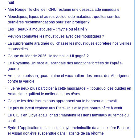
nuit
Mer Rouge : le chef de l’ONU réclame une désescalade immédiate
Moustiques, tiques et autres vecteurs de maladies : quelles sont les
dernières recommandations pour s’en protéger ?
Les « peaux à moustiques » : mythe ou réalité ?
Peut-on combattre les moustiques avec des moustiques ?
La surprenante araignée qui chasse les moustiques et préfère nos vieilles
chaussettes
Coupe du Monde 2026 : le football a-t-il gagné ?
Le Royaume-Uni face au scandale des adoptions forcées de l’après-
guerre
Arêtes de poisson, quarantaine et vaccination : les armes des Aborigènes
contre la variole
« Je ne peux plus participer à cette mascarade » : pourquoi des guides en
Antarctique quittent le métier de leurs rêves
Ce que les dératiseurs nous apprennent sur le bonheur au travail
Le prix du bœuf explose aux États-Unis et le pire pourrait être à venir
Le CICR en Libye et au Tchad : maintenir les liens familiaux au temps du
conflit
Syrie. L’application de la loi sur la cybercriminalité datant de l’ère Bachar
el Assad doit être suspendue dans l’attente de sa réforme