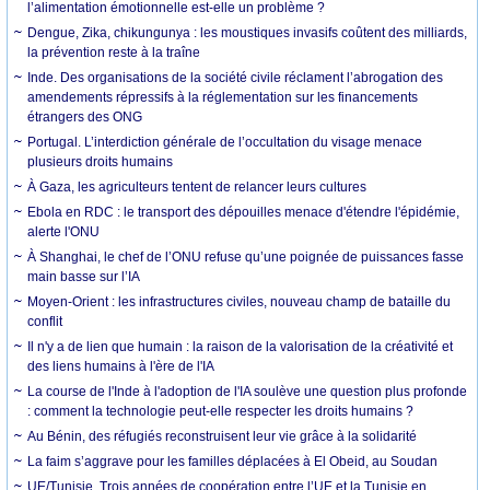
l’alimentation émotionnelle est-elle un problème ?
Dengue, Zika, chikungunya : les moustiques invasifs coûtent des milliards,
la prévention reste à la traîne
Inde. Des organisations de la société civile réclament l’abrogation des
amendements répressifs à la réglementation sur les financements
étrangers des ONG
Portugal. L’interdiction générale de l’occultation du visage menace
plusieurs droits humains
À Gaza, les agriculteurs tentent de relancer leurs cultures
Ebola en RDC : le transport des dépouilles menace d'étendre l'épidémie,
alerte l'ONU
À Shanghai, le chef de l’ONU refuse qu’une poignée de puissances fasse
main basse sur l’IA
Moyen-Orient : les infrastructures civiles, nouveau champ de bataille du
conflit
Il n'y a de lien que humain : la raison de la valorisation de la créativité et
des liens humains à l'ère de l'IA
La course de l'Inde à l'adoption de l'IA soulève une question plus profonde
: comment la technologie peut-elle respecter les droits humains ?
Au Bénin, des réfugiés reconstruisent leur vie grâce à la solidarité
La faim s’aggrave pour les familles déplacées à El Obeid, au Soudan
UE/Tunisie. Trois années de coopération entre l’UE et la Tunisie en