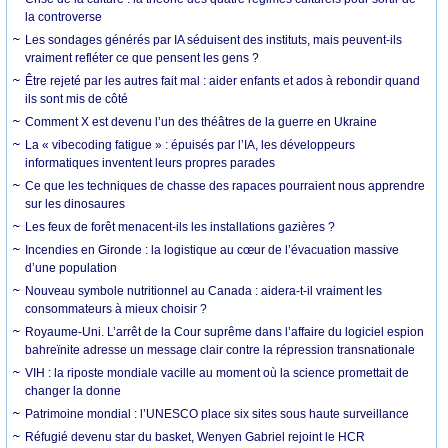
la controverse
Les sondages générés par IA séduisent des instituts, mais peuvent-ils
vraiment refléter ce que pensent les gens ?
Être rejeté par les autres fait mal : aider enfants et ados à rebondir quand
ils sont mis de côté
Comment X est devenu l’un des théâtres de la guerre en Ukraine
La « vibecoding fatigue » : épuisés par l’IA, les développeurs
informatiques inventent leurs propres parades
Ce que les techniques de chasse des rapaces pourraient nous apprendre
sur les dinosaures
Les feux de forêt menacent-ils les installations gazières ?
Incendies en Gironde : la logistique au cœur de l’évacuation massive
d’une population
Nouveau symbole nutritionnel au Canada : aidera-t-il vraiment les
consommateurs à mieux choisir ?
Royaume-Uni. L’arrêt de la Cour suprême dans l’affaire du logiciel espion
bahreïnite adresse un message clair contre la répression transnationale
VIH : la riposte mondiale vacille au moment où la science promettait de
changer la donne
Patrimoine mondial : l’UNESCO place six sites sous haute surveillance
Réfugié devenu star du basket, Wenyen Gabriel rejoint le HCR