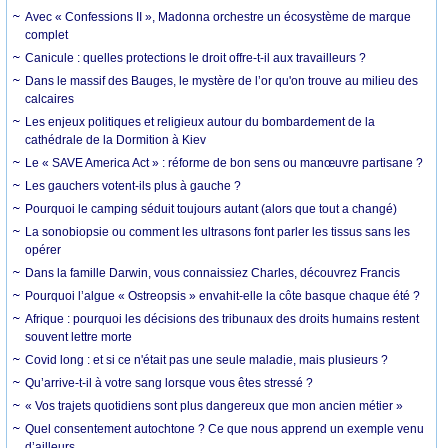
Avec « Confessions II », Madonna orchestre un écosystème de marque
complet
Canicule : quelles protections le droit offre-t-il aux travailleurs ?
Dans le massif des Bauges, le mystère de l’or qu'on trouve au milieu des
calcaires
Les enjeux politiques et religieux autour du bombardement de la
cathédrale de la Dormition à Kiev
Le « SAVE America Act » : réforme de bon sens ou manœuvre partisane ?
Les gauchers votent-ils plus à gauche ?
Pourquoi le camping séduit toujours autant (alors que tout a changé)
La sonobiopsie ou comment les ultrasons font parler les tissus sans les
opérer
Dans la famille Darwin, vous connaissiez Charles, découvrez Francis
Pourquoi l’algue « Ostreopsis » envahit-elle la côte basque chaque été ?
Afrique : pourquoi les décisions des tribunaux des droits humains restent
souvent lettre morte
Covid long : et si ce n'était pas une seule maladie, mais plusieurs ?
Qu’arrive-t-il à votre sang lorsque vous êtes stressé ?
« Vos trajets quotidiens sont plus dangereux que mon ancien métier »
Quel consentement autochtone ? Ce que nous apprend un exemple venu
d’ailleurs