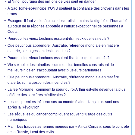
El Niño : pourquoi des millions de vies sont en danger
À Sao Tomé-et-Principe, l’ONU soutient la confiance des citoyens dans les
urnes
Espagne. Il faut veiller à placer les droits humains, la dignité et l’humanité
au cœur de la réponse apportée à l’afflux exceptionnel de personnes à
Ceuta
Pourquoi les vieux torchons essuient-ils mieux que les neufs ?
Que peut nous apprendre l’Australie, référence mondiale en matière
d’alerte, sur la gestion des incendies ?
Pourquoi les vieux torchons essuient-ils mieux que les neufs ?
Vie sexuelle des rainettes : comment les femelles construisent de
meilleurs nids en s'accouplant avec plusieurs partenaires
Que peut nous apprendre l’Australie, référence mondiale en matière
d’alerte, sur la gestion des incendies ?
La fée Morgane : comment la sœur du roi Arthur est-elle devenue la plus
célèbre des sorcières médiévales ?
Les tout premiers influenceurs au monde étaient français et sont nés
après la Révolution
Les séquelles du cancer compliquent souvent l’usage des outils
numériques
Mali : Les frappes aériennes menées par « Africa Corps », sous le contrôle
de la Russie, tuent des civils