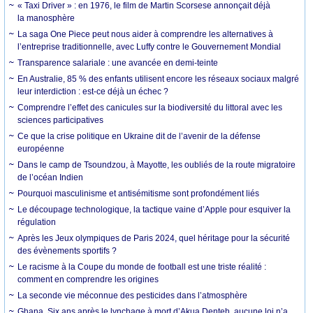
« Taxi Driver » : en 1976, le film de Martin Scorsese annonçait déjà
la manosphère
La saga One Piece peut nous aider à comprendre les alternatives à
l’entreprise traditionnelle, avec Luffy contre le Gouvernement Mondial
Transparence salariale : une avancée en demi-teinte
En Australie, 85 % des enfants utilisent encore les réseaux sociaux malgré
leur interdiction : est-ce déjà un échec ?
Comprendre l’effet des canicules sur la biodiversité du littoral avec les
sciences participatives
Ce que la crise politique en Ukraine dit de l’avenir de la défense
européenne
Dans le camp de Tsoundzou, à Mayotte, les oubliés de la route migratoire
de l’océan Indien
Pourquoi masculinisme et antisémitisme sont profondément liés
Le découpage technologique, la tactique vaine d’Apple pour esquiver la
régulation
Après les Jeux olympiques de Paris 2024, quel héritage pour la sécurité
des évènements sportifs ?
Le racisme à la Coupe du monde de football est une triste réalité :
comment en comprendre les origines
La seconde vie méconnue des pesticides dans l’atmosphère
Ghana. Six ans après le lynchage à mort d’Akua Denteh, aucune loi n’a