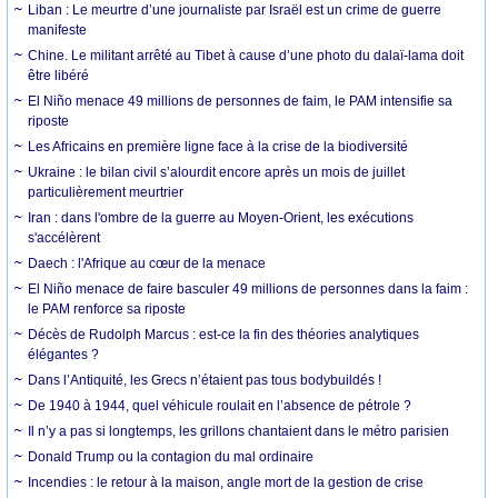
Liban : Le meurtre d’une journaliste par Israël est un crime de guerre
manifeste
Chine. Le militant arrêté au Tibet à cause d’une photo du dalaï-lama doit
être libéré
El Niño menace 49 millions de personnes de faim, le PAM intensifie sa
riposte
Les Africains en première ligne face à la crise de la biodiversité
Ukraine : le bilan civil s’alourdit encore après un mois de juillet
particulièrement meurtrier
Iran : dans l'ombre de la guerre au Moyen-Orient, les exécutions
s'accélèrent
Daech : l'Afrique au cœur de la menace
El Niño menace de faire basculer 49 millions de personnes dans la faim :
le PAM renforce sa riposte
Décès de Rudolph Marcus : est-ce la fin des théories analytiques
élégantes ?
Dans l’Antiquité, les Grecs n’étaient pas tous bodybuildés !
De 1940 à 1944, quel véhicule roulait en l’absence de pétrole ?
Il n’y a pas si longtemps, les grillons chantaient dans le métro parisien
Donald Trump ou la contagion du mal ordinaire
Incendies : le retour à la maison, angle mort de la gestion de crise