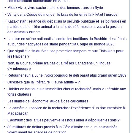
communication humanitaire en Somalie
Mieux vivre, vivre caché : la lutte des femmes trans en Syrie
Vente de la Coupe du monde : le bras de fer entre la FIFA et l’Europe
Kazakhstan : relance du débat sur la sécurité publique et les politiques en
matière de bien-être animal à la suite de réformes relatives à la gestion
des animaux errants
La mise en scène nationaliste contre les traditions du Bushido : les débats
autour des nettoyages de stade pendant la Coupe du monde 2026
Que signifie la fin du Statut de protection temporaire aux États-Unis pour
les Haïtiens ?
Non, la Cour suprême n'a pas qualifié les Canadiens unilingues
d'« inférieurs »
Retourner sur la Lune : voici pourquoi le défi parait plus grand qu’en 1969
Qu’est-ce que la littérature « jeune adulte » ?
Habiter en hauteur : un immobilier cher et recherché, mais vulnérable aux
fortes chaleurs
Les limites de l’économie, au-delà des caricatures
La caméra au service de la recherche : l’expérience d’un documentaire à
Madagascar
Cadmium : des laitues peuvent-elles nous aider à dépolluer les sols ?
80 milliards de dollars promis à la Côte d’Ivoire : ce que les marchés
voient avant les agences de notation