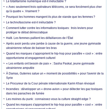
Le totalitarisme numérique est-il inéluctable ?
« Avec seulement trois opérateurs télécoms, ce sera forcément plus cher
qu’à quatre ». Vraiment ?
Pourquoi les hommes mangent ils plus de viande que les femmes ?
Le technofascisme est-il inéluctable ?
Comment lutter contre les informations toxiques : trois leviers pour
protéger le débat démocratique
Haïti. Les femmes pallient les défaillances de l’État
Après avoir perdu une jambe à cause de la guerre, une jeune gymnaste
ukrainienne refuse de baisser les bras
Quand les marques s’approprient le hip-hop pour paraître « cool » : entre
opportunisme et engagement culturel
« Les enfants ont besoin de paix » : Sasha Paskal, jeune gymnaste
ukrainienne amputée
À Damas, Guterres salue un « moment de possibilités » pour l'avenir de la
Syrie
Le Procureur de la Cour pénale internationale Karim Khan révoqué
Incendies : développer un « drone-avion » pour détecter les gaz toxiques
dans les panaches de fumée
Les moines du punk : connaissez-vous la culture straight edge ?
Quand les marques s'approprient le hip-hop pour paraître « cool » : entre
opportunisme et engagement culturel