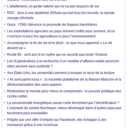
L'allaitement, un geste naturel qui ne va pas toujours de soi
RDC : face à une épidémie d'Ebola qui bat tous les records, la riposte
change d'échelle
Gaza : l’ONU dénonce la poursuite de frappes meurtrières
Les exploitations agricoles au pays doivent croître pour survivre, et ce
n’est bon ni pour les agriculteurs ni pour l’environnement
Accompagner la fin de vie et le deuil : ce que nous apprend « La vie
devant soi »
Route 66 : cent ans d’un mythe qui ne raconte pas toute l’histoire
Les IA génératives à la recherche d’un modèle d’affaires viable pourront-
elles survivre sans publicité ?
Aux États-Unis, les universités peinent à enrayer le recul de la lecture
« Ils sont parmi nous » : la nouvelle plateforme de la Maison-Blanche et la
déshumanisation des sans-papiers
Redessiner le monde pour mieux le comprendre : le pouvoir politique des
contre-cartes
La souveraineté énergétique passe-t-elle forcément par l’électrification ?
L’exemple du solaire thermique, mieux développé dans d’autres pays pas
forcément plus ensoleillés
Piégée par une offre d’emploi sur Facebook, elle échappe à ses
ravisseurs grâce à une inconnue