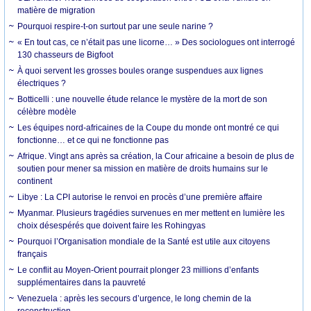
matière de migration
Pourquoi respire-t-on surtout par une seule narine ?
« En tout cas, ce n’était pas une licorne… » Des sociologues ont interrogé
130 chasseurs de Bigfoot
À quoi servent les grosses boules orange suspendues aux lignes
électriques ?
Botticelli : une nouvelle étude relance le mystère de la mort de son
célèbre modèle
Les équipes nord-africaines de la Coupe du monde ont montré ce qui
fonctionne… et ce qui ne fonctionne pas
Afrique. Vingt ans après sa création, la Cour africaine a besoin de plus de
soutien pour mener sa mission en matière de droits humains sur le
continent
Libye : La CPI autorise le renvoi en procès d’une première affaire
Myanmar. Plusieurs tragédies survenues en mer mettent en lumière les
choix désespérés que doivent faire les Rohingyas
Pourquoi l’Organisation mondiale de la Santé est utile aux citoyens
français
Le conflit au Moyen-Orient pourrait plonger 23 millions d’enfants
supplémentaires dans la pauvreté
Venezuela : après les secours d’urgence, le long chemin de la
reconstruction