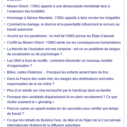
Moyen-Orient : l’ONU appelle à une désescalade immédiate face à
l’extension des hostilités
Hommage à Nelson Mandela : l’ONU appelle à faire reculer les inégalités
Comment le mariage, le divorce et la parentalité influencent le recours au
travail autonome
Accord sur les pandémies : le chef de l'OMS presse les États d’aboutir
Conflit au Moyen-Orient : l’OMS alerte sur les conséquences humanitaires
La théorie de l’évolution est mal comprise : est-ce un problème de langue,
de vocabulaire ou de psychologie ?
Les ONG à bout de souffle : comment réinventer un nouveau modèle
d’organisation ?
Billes, cartes Pokémon… Pourquoi les enfants aiment faire du troc
Dans la France des outre-mer, les marges des distributeurs sont-elles
responsables de la vie chère ?
Plus d’un adulte sur cinq est touché par le handicap dans sa famille
Pourquoi des candidats disparaissent-ils en plein recrutement ? Ce que
révèle vraiment le « ghosting »
Peut-on suivre un salarié toutes les dix secondes pour vérifier son temps
de travail ?
Ce que les retraits du Burkina Faso, du Mali et du Niger de la Cour pénale
internationale révèlent de la diffusion autoritaire