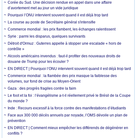
Corée du Sud. Une décision rendue en appel dans une affaire
d’avortement met au jour un vide juridique
Pourquoi l’ONU intervient souvent quand il est déjà trop tard
La course au poste de Secrétaire général s'intensifie
Commerce mondial : les prix flambent, les échanges ralentissent
Syrie : parmi les disparus, quelques survivants
Détroit d'Ormuz : Guterres appelle à stopper une escalade « hors de
contrôle »
Alcools américains invendus : faut-il profiter des nouveaux droits de
douane de Trump pour les écouler ?
EN DIRECT | Pourquoi l’ONU intervient souvent quand il est déjà trop tard
Commerce mondial : la flambée des prix masque la faiblesse des
volumes, sur fond de crise au Moyen-Orient
Gaza : des progrès fragiles contre la faim
Le foot et la foi : l’évangélisme a-t-il réellement privé le Brésil de la Coupe
du monde ?
Inde : Recours excessif à la force contre des manifestations d’étudiants
Face aux 300 000 décès annuels par noyade, l’OMS dévoile un plan de
prévention
EN DIRECT | Comment mieux empêcher les différends de dégénérer en
conflits ?