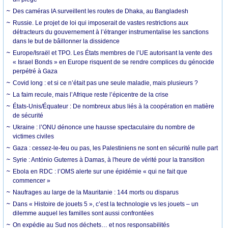
Des caméras IA surveillent les routes de Dhaka, au Bangladesh
Russie. Le projet de loi qui imposerait de vastes restrictions aux
détracteurs du gouvernement à l’étranger instrumentalise les sanctions
dans le but de bâillonner la dissidence
Europe/Israël et TPO. Les États membres de l’UE autorisant la vente des
« Israel Bonds » en Europe risquent de se rendre complices du génocide
perpétré à Gaza
Covid long : et si ce n’était pas une seule maladie, mais plusieurs ?
La faim recule, mais l’Afrique reste l’épicentre de la crise
États-Unis/Équateur : De nombreux abus liés à la coopération en matière
de sécurité
Ukraine : l’ONU dénonce une hausse spectaculaire du nombre de
victimes civiles
Gaza : cessez-le-feu ou pas, les Palestiniens ne sont en sécurité nulle part
Syrie : António Guterres à Damas, à l'heure de vérité pour la transition
Ebola en RDC : l’OMS alerte sur une épidémie « qui ne fait que
commencer »
Naufrages au large de la Mauritanie : 144 morts ou disparus
Dans « Histoire de jouets 5 », c’est la technologie vs les jouets – un
dilemme auquel les familles sont aussi confrontées
On expédie au Sud nos déchets… et nos responsabilités