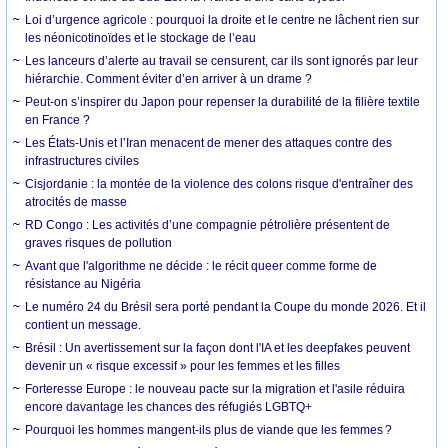
Loi d’urgence agricole : pourquoi la droite et le centre ne lâchent rien sur
les néonicotinoïdes et le stockage de l’eau
Les lanceurs d’alerte au travail se censurent, car ils sont ignorés par leur
hiérarchie. Comment éviter d’en arriver à un drame ?
Peut-on s’inspirer du Japon pour repenser la durabilité de la filière textile
en France ?
Les États-Unis et l’Iran menacent de mener des attaques contre des
infrastructures civiles
Cisjordanie : la montée de la violence des colons risque d'entraîner des
atrocités de masse
RD Congo : Les activités d’une compagnie pétrolière présentent de
graves risques de pollution
Avant que l'algorithme ne décide : le récit queer comme forme de
résistance au Nigéria
Le numéro 24 du Brésil sera porté pendant la Coupe du monde 2026. Et il
contient un message.
Brésil : Un avertissement sur la façon dont l'IA et les deepfakes peuvent
devenir un « risque excessif » pour les femmes et les filles
Forteresse Europe : le nouveau pacte sur la migration et l'asile réduira
encore davantage les chances des réfugiés LGBTQ+
Pourquoi les hommes mangent-ils plus de viande que les femmes ?