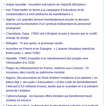
Arabie saoudite : nouvelles exécutions de migrants éthiopiens
Iran. Il faut mettre un terme à la campagne d’exécutions et de
condamnations à mort arbitraires de manifestant·e·s
Algérie. Les autorités doivent immédiatement annuler la décision
prononçant la dissolution d’un syndicat indépendant du personnel
enseignant
Cisjordanie, Gaza : l’ONU voit s’éloigner la paix à mesure que le conflit
change de visage
Réfugiés : 75 ans après, la promesse vacille
Incendies en France et en Espagne : « L'alarme climatique retentit de
toutes parts », selon l’ONU
Hépatite : l’OMS s’inquiète d’un ralentissement des progrès vers
l’élimination d’ici 2030
Plages du Débarquement en France, médinas aux Comores : 25
nouveaux sites inscrits au patrimoine mondial
Nigeria. Des documents de Shell révèlent l’existence d’un pipeline « en
piteux état », des puits « introuvables » et des coûts de démantèlement
s’élevant à 9,5 milliards d’euros, tandis que le scandale lié à la pollution
prend de l’ampleur
Cyberesclavage : ces fausses offres d'emploi qui transforment leurs
victimes en escrocs
Crise de la culture : la théorie des quatre régimes culturels pour sortir de