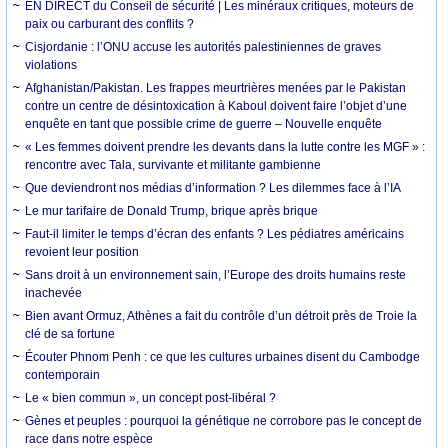
EN DIRECT du Conseil de sécurité | Les minéraux critiques, moteurs de
paix ou carburant des conflits ?
Cisjordanie : l’ONU accuse les autorités palestiniennes de graves
violations
Afghanistan/Pakistan. Les frappes meurtrières menées par le Pakistan
contre un centre de désintoxication à Kaboul doivent faire l’objet d’une
enquête en tant que possible crime de guerre – Nouvelle enquête
« Les femmes doivent prendre les devants dans la lutte contre les MGF » :
rencontre avec Tala, survivante et militante gambienne
Que deviendront nos médias d’information ? Les dilemmes face à l’IA
Le mur tarifaire de Donald Trump, brique après brique
Faut-il limiter le temps d’écran des enfants ? Les pédiatres américains
revoient leur position
Sans droit à un environnement sain, l’Europe des droits humains reste
inachevée
Bien avant Ormuz, Athènes a fait du contrôle d’un détroit près de Troie la
clé de sa fortune
Écouter Phnom Penh : ce que les cultures urbaines disent du Cambodge
contemporain
Le « bien commun », un concept post-libéral ?
Gènes et peuples : pourquoi la génétique ne corrobore pas le concept de
race dans notre espèce