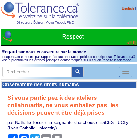
[
]
English
Directeur / Éditeur: Victor Teboul, Ph.D.
Regard
sur nous et ouverture sur le monde
Indépendant et neutre par rapport à toute orientation politique ou religieuse, Tolerance.ca
®
vise à promouvoir les grands principes démocratiques sur lesquels repose la tolérance.
Toggl
naviga
Observatoire des droits humains
Si vous participez à des ateliers
collaboratifs, ne vous emballez pas, les
décisions peuvent être déjà prises
par Nathalie Tessier, Enseignante-chercheuse, ESDES - UCLy
(Lyon Catholic University)
Partager
Facebook
Twitter
Email
Print