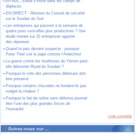
~
En RDC, Ebola s’invite dans les camps de
déplacés
~
EN DIRECT - Réunion du Conseil de sécurité
sur le Soudan du Sud
~
Les entreprises qui passent à la semaine de
quatre jours sont-elles plus productives ? Une
étude menée sur 15 entreprises apporte
des réponses
~
Quand la paix devient suspecte : pourquoi
Peter Thiel voit le pape comme l’Antéchrist
~
La guerre contre les houthistes du Yémen peut-
elle détourner Riyad du Soudan ?
~
Pourquoi le vote des personnes détenues doit
être préservé
~
Pourquoi certains chocolats ne fondent-ils pas
malgré la chaleur ?
~
Pourquoi le fait de naître sans défense pourrait
être l’une des plus grandes forces de
l’humanité
Liste complète
Suivez-nous sur ...