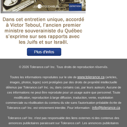
© 2026 Tolerance.ca
Inc. Tous droits de reproduction réservés.
®
www.tolerance.ca
Toutes les informations reproduites sur le site de
(articles,
images, photos, logos) sont protégées par des droits de propriété intellectuelle
détenus par Tolerance.ca
Inc. ou, dans certains cas, par leurs auteurs. Aucune de
®
ces informations ne peut être reproduite pour un usage autre que personnel. Toute
modification, reproduction à large diffusion, traduction, vente, exploitation
commerciale ou réutilisation du contenu du site sans l'autorisation préalable écrite de
info@tolerance.ca
Tolerance.ca
Inc. est strictement interdite. Pour information :
®
Tolerance.ca
Inc. n'est pas responsable des liens externes ni des contenus des
®
annonces publicitaires paraissant sur Tolerance.ca
. Les annonces publicitaires
®