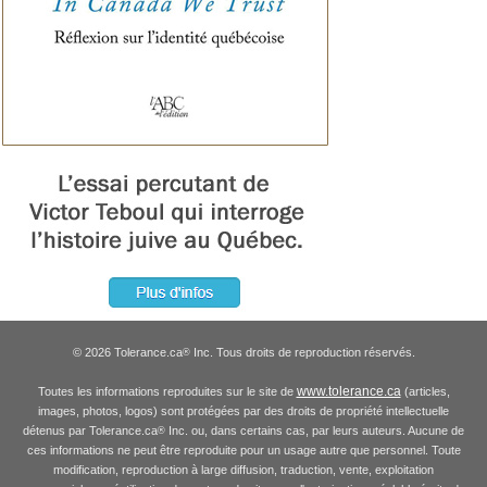
© 2026 Tolerance.ca
Inc. Tous droits de reproduction réservés.
®
www.tolerance.ca
Toutes les informations reproduites sur le site de
(articles,
images, photos, logos) sont protégées par des droits de propriété intellectuelle
détenus par Tolerance.ca
Inc. ou, dans certains cas, par leurs auteurs. Aucune de
®
ces informations ne peut être reproduite pour un usage autre que personnel. Toute
modification, reproduction à large diffusion, traduction, vente, exploitation