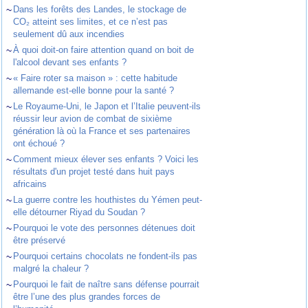
~
Dans les forêts des Landes, le stockage de
CO₂ atteint ses limites, et ce n’est pas
seulement dû aux incendies
~
À quoi doit-on faire attention quand on boit de
l'alcool devant ses enfants ?
~
« Faire roter sa maison » : cette habitude
allemande est-elle bonne pour la santé ?
~
Le Royaume-Uni, le Japon et l’Italie peuvent-ils
réussir leur avion de combat de sixième
génération là où la France et ses partenaires
ont échoué ?
~
Comment mieux élever ses enfants ? Voici les
résultats d'un projet testé dans huit pays
africains
~
La guerre contre les houthistes du Yémen peut-
elle détourner Riyad du Soudan ?
~
Pourquoi le vote des personnes détenues doit
être préservé
~
Pourquoi certains chocolats ne fondent-ils pas
malgré la chaleur ?
~
Pourquoi le fait de naître sans défense pourrait
être l’une des plus grandes forces de