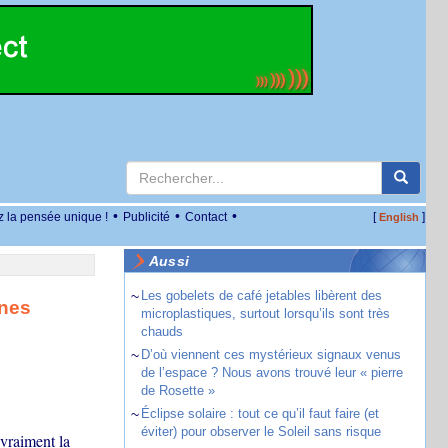
•
•
•
z la pensée unique !
Publicité
Contact
[
]
English
Aussi
~
Les gobelets de café jetables libèrent des
ines
microplastiques, surtout lorsqu’ils sont très
chauds
~
D’où viennent ces mystérieux signaux venus
de l’espace ? Nous avons trouvé leur « pierre
de Rosette »
~
Éclipse solaire : tout ce qu’il faut faire (et
éviter) pour observer le Soleil sans risque
 vraiment la