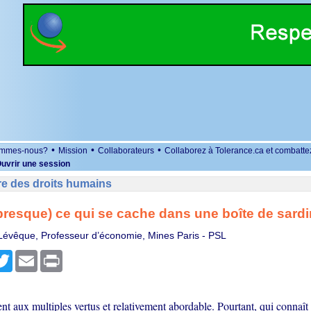
•
•
•
ommes-nous?
Mission
Collaborateurs
Collaborez à Tolerance.ca et combatte
uvrir une session
re des droits humains
presque) ce qui se cache dans une boîte de sard
Lévêque, Professeur d’économie, Mines Paris - PSL
r
cebook
Twitter
Email
Print
nt aux multiples vertus et relativement abordable. Pourtant, qui connaît