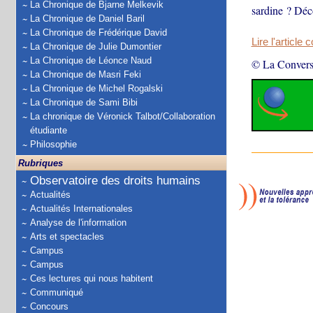
La Chronique de Bjarne Melkevik
sardine ? Déc
La Chronique de Daniel Baril
La Chronique de Frédérique David
Lire l'article 
La Chronique de Julie Dumontier
La Chronique de Léonce Naud
© La Convers
La Chronique de Masri Feki
La Chronique de Michel Rogalski
La Chronique de Sami Bibi
La chronique de Véronick Talbot/Collaboration
étudiante
Philosophie
Rubriques
Observatoire des droits humains
Actualités
Actualités Internationales
Analyse de l'information
Arts et spectacles
Campus
Campus
Ces lectures qui nous habitent
Communiqué
Concours