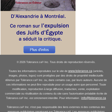
© 2026 Tolerance.ca
Inc. Tous droits de reproduction réservés.
®
www.tolerance.ca
Toutes les informations reproduites sur le site de
(articles,
images, photos, logos) sont protégées par des droits de propriété intellectuelle
détenus par Tolerance.ca
Inc. ou, dans certains cas, par leurs auteurs. Aucune de
®
ces informations ne peut être reproduite pour un usage autre que personnel. Toute
modification, reproduction à large diffusion, traduction, vente, exploitation
commerciale ou réutilisation du contenu du site sans l'autorisation préalable écrite de
info@tolerance.ca
Tolerance.ca
Inc. est strictement interdite. Pour information :
®
Tolerance.ca
Inc. n'est pas responsable des liens externes ni des contenus des
®
annonces publicitaires paraissant sur Tolerance.ca
. Les annonces publicitaires
®