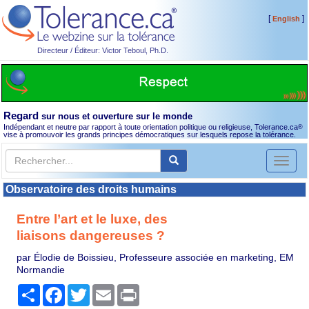
[
]
English
Directeur / Éditeur: Victor Teboul, Ph.D.
Regard
sur nous et ouverture sur le monde
Indépendant et neutre par rapport à toute orientation politique ou religieuse, Tolerance.ca
®
vise à promouvoir les grands principes démocratiques sur lesquels repose la tolérance.
Toggl
naviga
Observatoire des droits humains
Entre l’art et le luxe, des
liaisons dangereuses ?
par Élodie de Boissieu, Professeure associée en marketing, EM
Normandie
Partager
Facebook
Twitter
Email
Print