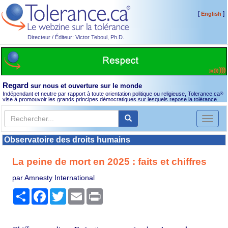
[
]
English
Directeur / Éditeur: Victor Teboul, Ph.D.
Regard
sur nous et ouverture sur le monde
Indépendant et neutre par rapport à toute orientation politique ou religieuse, Tolerance.ca
®
vise à promouvoir les grands principes démocratiques sur lesquels repose la tolérance.
Toggl
naviga
Observatoire des droits humains
La peine de mort en 2025 : faits et chiffres
par Amnesty International
Partager
Facebook
Twitter
Email
Print