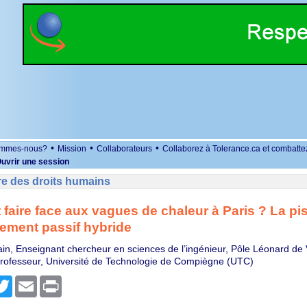
•
•
•
ommes-nous?
Mission
Collaborateurs
Collaborez à Tolerance.ca et combatte
uvrir une session
re des droits humains
aire face aux vagues de chaleur à Paris ? La pi
sement passif hybride
ain, Enseignant chercheur en sciences de l’ingénieur, Pôle Léonard de 
 Professeur, Université de Technologie de Compiègne (UTC)
r
cebook
Twitter
Email
Print