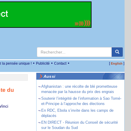
•
•
•
z la pensée unique !
Publicité
Contact
[
]
English
Aussi
~
Afghanistan : une récolte de blé prometteuse
ste du
menacée par la hausse du prix des engrais
~
Soutenir l’intégrité de l’information à Sao Tomé-
et-Principe à l’approche des élections
Vinci
~
En RDC, Ebola s’invite dans les camps de
déplacés
~
EN DIRECT - Réunion du Conseil de sécurité
sur le Soudan du Sud