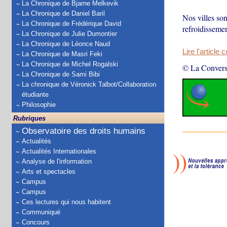
La Chronique de Bjarne Melkevik
La Chronique de Daniel Baril
Nos villes son
La Chronique de Frédérique David
refroidissemen
La Chronique de Julie Dumontier
La Chronique de Léonce Naud
Lire l'article 
La Chronique de Masri Feki
La Chronique de Michel Rogalski
© La Convers
La Chronique de Sami Bibi
La chronique de Véronick Talbot/Collaboration
étudiante
Philosophie
Rubriques
Observatoire des droits humains
Actualités
Actualités Internationales
Analyse de l'information
Arts et spectacles
Campus
Campus
Ces lectures qui nous habitent
Communiqué
Concours