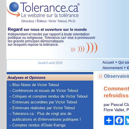
Directeur / Éditeur: Victor Teboul, Ph.D.
Regard
sur nous et ouverture sur le monde
Indépendant et neutre par rapport à toute orientation
politique ou religieuse, Tolerance.ca
vise à promouvoir
®
les grands principes démocratiques
sur lesquels repose la tolérance.
•
Accueil
Qui s
Jeudi 6 août 2026
•
Abonnement
O
Observatoi
Analyses et Opinions
Bloc-Notes de Victor Teboul
Comment f
Conférences et essais de Victor Teboul
refroidis
Critiques et comptes rendus de Victor Teboul
Entrevues accordées par Victor Teboul
par Pascal Cl
Entrevues réalisées par Victor Teboul
Flore Vallet,
Tolerance.ca : Plus de vingt ans de
Partage
Fa
publications et d'interventions publiques !
Comptes rendus d'Osée Kamga