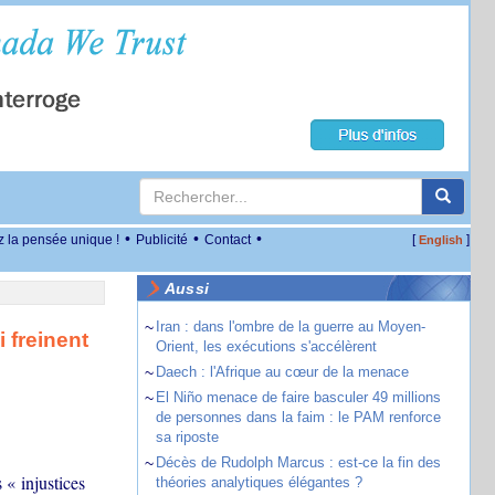
•
•
•
z la pensée unique !
Publicité
Contact
[
]
English
Aussi
~
Iran : dans l'ombre de la guerre au Moyen-
 freinent
Orient, les exécutions s'accélèrent
~
Daech : l'Afrique au cœur de la menace
~
El Niño menace de faire basculer 49 millions
de personnes dans la faim : le PAM renforce
sa riposte
~
Décès de Rudolph Marcus : est-ce la fin des
« injustices
théories analytiques élégantes ?