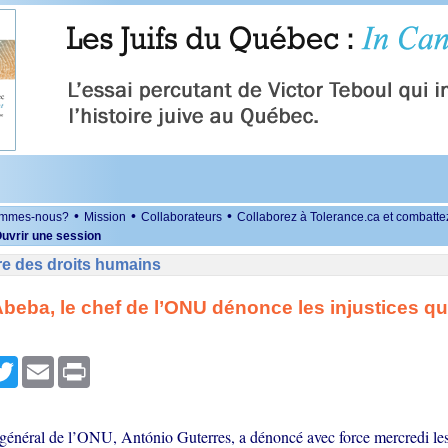
•
•
•
ommes-nous?
Mission
Collaborateurs
Collaborez à Tolerance.ca et combatte
uvrir une session
re des droits humains
beba, le chef de l’ONU dénonce les injustices qui
r
cebook
Twitter
Email
Print
 général de l’ONU, António Guterres, a dénoncé avec force mercredi les 