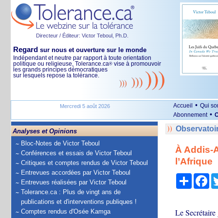
Directeur / Éditeur: Victor Teboul, Ph.D.
Regard
sur nous et ouverture sur le monde
Indépendant et neutre par rapport à toute orientation
politique ou religieuse, Tolerance.ca
vise à promouvoir
®
les grands principes démocratiques
sur lesquels repose la tolérance.
•
Accueil
Qui s
Mercredi 5 août 2026
•
Abonnement
O
Observatoi
Analyses et Opinions
Bloc-Notes de Victor Teboul
À Addis-A
Conférences et essais de Victor Teboul
l’Afrique
Critiques et comptes rendus de Victor Teboul
Entrevues accordées par Victor Teboul
Partage
Fa
Entrevues réalisées par Victor Teboul
Tolerance.ca : Plus de vingt ans de
publications et d'interventions publiques !
Le Secrétaire
Comptes rendus d'Osée Kamga