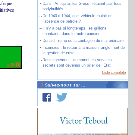
Afrique,
~
Dans l’Antiquité, les Grecs n’étaient pas tous
tiatives
bodybuildés !
~
De 1940 à 1944, quel véhicule roulait en
l’absence de pétrole ?
~
Il n’y a pas si longtemps, les grillons
chantaient dans le métro parisien
~
Donald Trump ou la contagion du mal ordinaire
~
Incendies : le retour à la maison, angle mort de
la gestion de crise
~
Renseignement : comment les services
secrets sont devenus un pilier de l’État
Liste complète
Suivez-nous sur ...