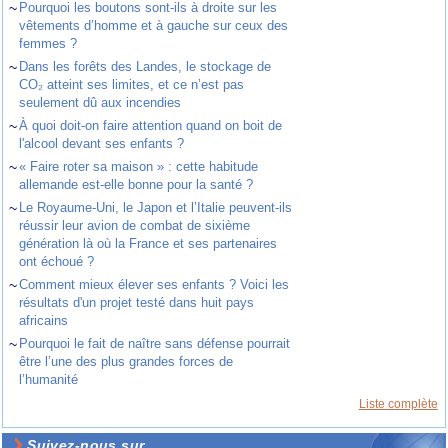
~
Pourquoi les boutons sont-ils à droite sur les
vêtements d’homme et à gauche sur ceux des
femmes ?
~
Dans les forêts des Landes, le stockage de
CO₂ atteint ses limites, et ce n’est pas
seulement dû aux incendies
~
À quoi doit-on faire attention quand on boit de
l'alcool devant ses enfants ?
~
« Faire roter sa maison » : cette habitude
allemande est-elle bonne pour la santé ?
~
Le Royaume-Uni, le Japon et l’Italie peuvent-ils
réussir leur avion de combat de sixième
génération là où la France et ses partenaires
ont échoué ?
~
Comment mieux élever ses enfants ? Voici les
résultats d'un projet testé dans huit pays
africains
~
Pourquoi le fait de naître sans défense pourrait
être l’une des plus grandes forces de
l’humanité
Liste complète
Suivez-nous sur ...