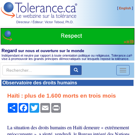
[
]
English
Directeur / Éditeur: Victor Teboul, Ph.D.
Regard
sur nous et ouverture sur le monde
Indépendant et neutre par rapport à toute orientation politique ou religieuse, Tolerance.ca
®
vise à promouvoir les grands principes démocratiques sur lesquels repose la tolérance.
Toggl
naviga
Observatoire des droits humains
Haïti : plus de 1.600 morts en trois mois
Partager
Facebook
Twitter
Email
Print
La situation des droits humains en Haïti demeure « extrêmement
préoccupante », a alerté, vendredi, le Bureau intégré des Nations