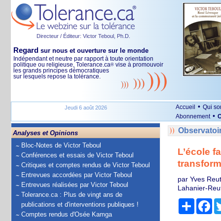
Directeur / Éditeur: Victor Teboul, Ph.D.
Regard
sur nous et ouverture sur le monde
Indépendant et neutre par rapport à toute orientation
politique ou religieuse, Tolerance.ca
vise à promouvoir
®
les grands principes démocratiques
sur lesquels repose la tolérance.
•
Accueil
Qui s
Jeudi 6 août 2026
•
Abonnement
O
Observatoi
Analyses et Opinions
Bloc-Notes de Victor Teboul
L’école f
Conférences et essais de Victor Teboul
transform
Critiques et comptes rendus de Victor Teboul
Entrevues accordées par Victor Teboul
par Yves Reute
Entrevues réalisées par Victor Teboul
Lahanier-Reut
Tolerance.ca : Plus de vingt ans de
Partage
Fa
publications et d'interventions publiques !
Comptes rendus d'Osée Kamga