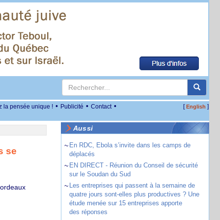
•
•
•
z la pensée unique !
Publicité
Contact
[
]
English
Aussi
~
En RDC, Ebola s’invite dans les camps de
s se
déplacés
~
EN DIRECT - Réunion du Conseil de sécurité
sur le Soudan du Sud
~
Les entreprises qui passent à la semaine de
Bordeaux
quatre jours sont-elles plus productives ? Une
étude menée sur 15 entreprises apporte
des réponses