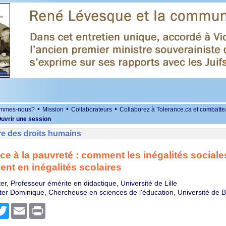
•
•
•
ommes-nous?
Mission
Collaborateurs
Collaborez à Tolerance.ca et combatte
uvrir une session
re des droits humains
ace à la pauvreté : comment les inégalités sociale
ent en inégalités scolaires
r, Professeur émérite en didactique, Université de Lille
er Dominique, Chercheuse en sciences de l'éducation, Université de 
r
cebook
Twitter
Email
Print