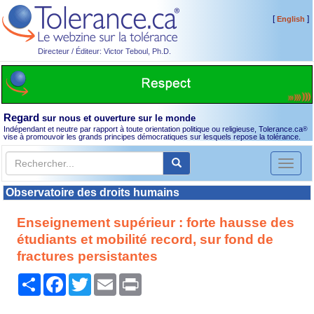
[
]
English
Directeur / Éditeur: Victor Teboul, Ph.D.
Regard
sur nous et ouverture sur le monde
Indépendant et neutre par rapport à toute orientation politique ou religieuse, Tolerance.ca
®
vise à promouvoir les grands principes démocratiques sur lesquels repose la tolérance.
Toggl
naviga
Observatoire des droits humains
Enseignement supérieur : forte hausse des
étudiants et mobilité record, sur fond de
fractures persistantes
Partager
Facebook
Twitter
Email
Print