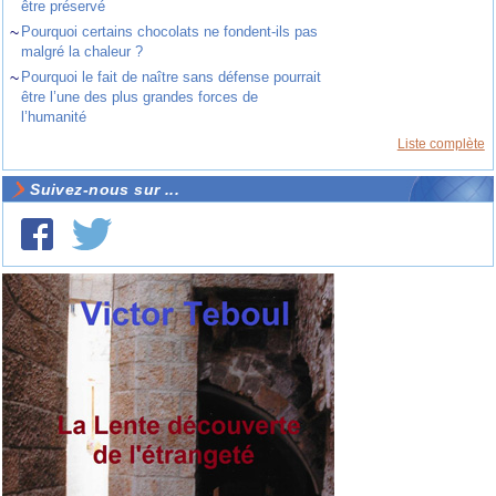
être préservé
~
Pourquoi certains chocolats ne fondent-ils pas
malgré la chaleur ?
~
Pourquoi le fait de naître sans défense pourrait
être l’une des plus grandes forces de
l’humanité
Liste complète
Suivez-nous sur ...