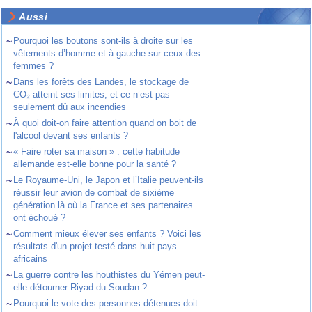
Aussi
~
Pourquoi les boutons sont-ils à droite sur les
vêtements d’homme et à gauche sur ceux des
femmes ?
~
Dans les forêts des Landes, le stockage de
CO₂ atteint ses limites, et ce n’est pas
seulement dû aux incendies
~
À quoi doit-on faire attention quand on boit de
l'alcool devant ses enfants ?
~
« Faire roter sa maison » : cette habitude
allemande est-elle bonne pour la santé ?
~
Le Royaume-Uni, le Japon et l’Italie peuvent-ils
réussir leur avion de combat de sixième
génération là où la France et ses partenaires
ont échoué ?
~
Comment mieux élever ses enfants ? Voici les
résultats d'un projet testé dans huit pays
africains
~
La guerre contre les houthistes du Yémen peut-
elle détourner Riyad du Soudan ?
~
Pourquoi le vote des personnes détenues doit