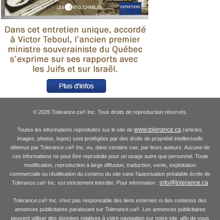
© 2026 Tolerance.ca
Inc. Tous droits de reproduction réservés.
®
www.tolerance.ca
Toutes les informations reproduites sur le site de
(articles,
images, photos, logos) sont protégées par des droits de propriété intellectuelle
détenus par Tolerance.ca
Inc. ou, dans certains cas, par leurs auteurs. Aucune de
®
ces informations ne peut être reproduite pour un usage autre que personnel. Toute
modification, reproduction à large diffusion, traduction, vente, exploitation
commerciale ou réutilisation du contenu du site sans l'autorisation préalable écrite de
info@tolerance.ca
Tolerance.ca
Inc. est strictement interdite. Pour information :
®
Tolerance.ca
Inc. n'est pas responsable des liens externes ni des contenus des
®
annonces publicitaires paraissant sur Tolerance.ca
. Les annonces publicitaires
®
peuvent utiliser des données relatives à votre navigation sur notre site, afin de vous