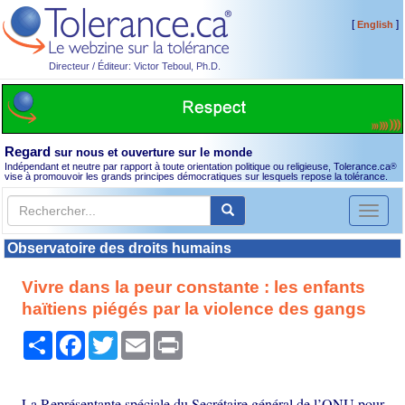
[
]
English
Directeur / Éditeur: Victor Teboul, Ph.D.
Regard
sur nous et ouverture sur le monde
Indépendant et neutre par rapport à toute orientation politique ou religieuse, Tolerance.ca
®
vise à promouvoir les grands principes démocratiques sur lesquels repose la tolérance.
Toggl
naviga
Observatoire des droits humains
Vivre dans la peur constante : les enfants
haïtiens piégés par la violence des gangs
Partager
Facebook
Twitter
Email
Print
La Représentante spéciale du Secrétaire général de l’ONU pour