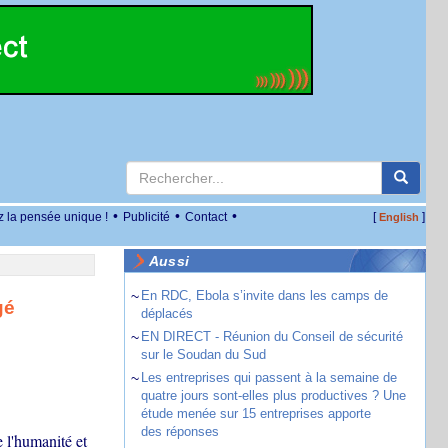
•
•
•
z la pensée unique !
Publicité
Contact
[
]
English
Aussi
~
En RDC, Ebola s’invite dans les camps de
gé
déplacés
~
EN DIRECT - Réunion du Conseil de sécurité
sur le Soudan du Sud
~
Les entreprises qui passent à la semaine de
quatre jours sont-elles plus productives ? Une
étude menée sur 15 entreprises apporte
des réponses
e l'humanité et