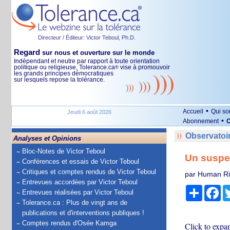
Directeur / Éditeur: Victor Teboul, Ph.D.
Regard
sur nous et ouverture sur le monde
Indépendant et neutre par rapport à toute orientation
politique ou religieuse, Tolerance.ca
vise à promouvoir
®
les grands principes démocratiques
sur lesquels repose la tolérance.
•
Accueil
Qui s
Jeudi 6 août 2026
•
Abonnement
O
Observatoi
Analyses et Opinions
Bloc-Notes de Victor Teboul
Un suspec
Conférences et essais de Victor Teboul
Critiques et comptes rendus de Victor Teboul
par Human Ri
Entrevues accordées par Victor Teboul
Partage
Fa
Entrevues réalisées par Victor Teboul
Tolerance.ca : Plus de vingt ans de
publications et d'interventions publiques !
Comptes rendus d'Osée Kamga
Click to expan