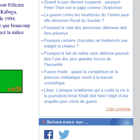
~
Quand la paix devient suspecte : pourquoi
our Félicien
Peter Thiel voit le pape comme l’Antéchrist
n Kabuga,
~
La guerre contre les houthistes du Yémen peut-
de 1994.
elle détourner Riyad du Soudan ?
ce que beaucoup
~
Pourquoi le vote des personnes détenues doit
cé la milice
être préservé
~
Pourquoi certains chocolats ne fondent-ils pas
malgré la chaleur ?
~
Pourquoi le fait de naître sans défense pourrait
être l’une des plus grandes forces de
l’humanité
~
Fusion froide : quand la compétition et la
pression médiatique virent à la bavure
scientifique
~
Liban. L’attaque israélienne qui a coûté la vie à
la journaliste Amal Khalil doit faire l’objet d’une
enquête pour crime de guerre
Liste complète
Suivez-nous sur ...