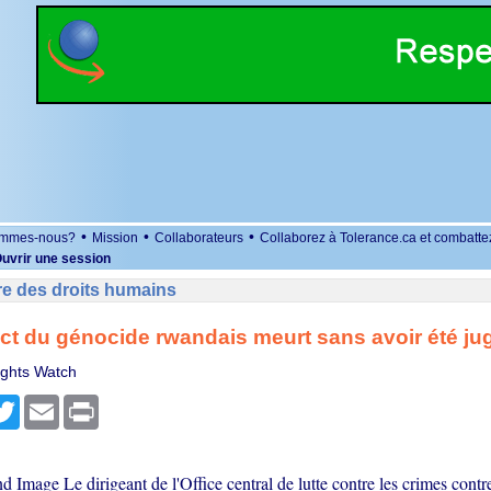
•
•
•
ommes-nous?
Mission
Collaborateurs
Collaborez à Tolerance.ca et combatte
uvrir une session
re des droits humains
t du génocide rwandais meurt sans avoir été ju
ghts Watch
r
cebook
Twitter
Email
Print
d Image Le dirigeant de l'Office central de lutte contre les crimes contr