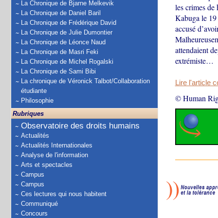
La Chronique de Bjarne Melkevik
les crimes de
La Chronique de Daniel Baril
Kabuga le 19 
La Chronique de Frédérique David
accusé d’avoi
La Chronique de Julie Dumontier
Malheureuseme
La Chronique de Léonce Naud
attendaient d
La Chronique de Masri Feki
extrémiste…
La Chronique de Michel Rogalski
La Chronique de Sami Bibi
La chronique de Véronick Talbot/Collaboration
Lire l'article 
étudiante
© Human Rig
Philosophie
Rubriques
Observatoire des droits humains
Actualités
Actualités Internationales
Analyse de l'information
Arts et spectacles
Campus
Campus
Ces lectures qui nous habitent
Communiqué
Concours