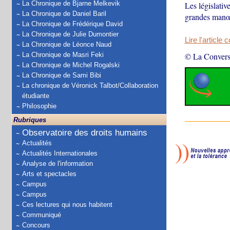
La Chronique de Bjarne Melkevik
Les législativ
La Chronique de Daniel Baril
grandes manœuv
La Chronique de Frédérique David
La Chronique de Julie Dumontier
Lire l'article 
La Chronique de Léonce Naud
La Chronique de Masri Feki
© La Convers
La Chronique de Michel Rogalski
La Chronique de Sami Bibi
La chronique de Véronick Talbot/Collaboration
étudiante
Philosophie
Rubriques
Observatoire des droits humains
Actualités
Actualités Internationales
Analyse de l'information
Arts et spectacles
Campus
Campus
Ces lectures qui nous habitent
Communiqué
Concours