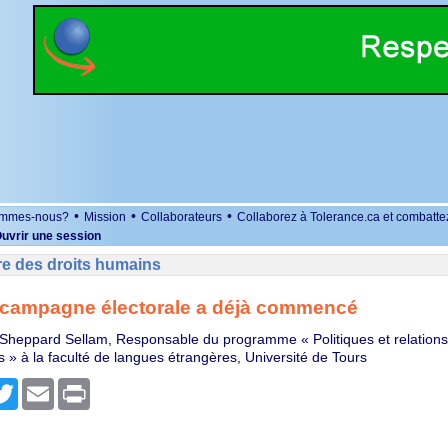
•
•
•
ommes-nous?
Mission
Collaborateurs
Collaborez à Tolerance.ca et combatte
uvrir une session
re des droits humains
la campagne électorale a déjà commencé
 Sheppard Sellam, Responsable du programme « Politiques et relations
s » à la faculté de langues étrangères, Université de Tours
r
cebook
Twitter
Email
Print