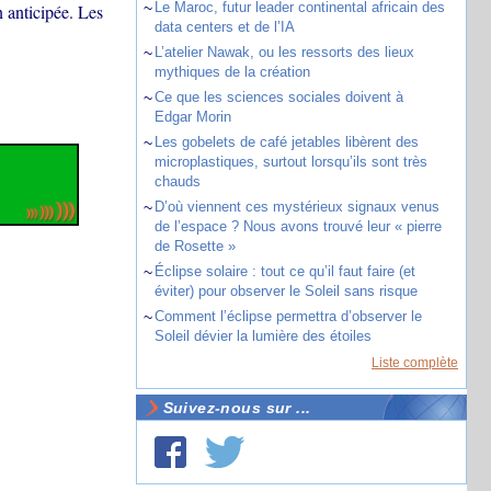
~
Le Maroc, futur leader continental africain des
n anticipée. Les
data centers et de l’IA
~
L’atelier Nawak, ou les ressorts des lieux
mythiques de la création
~
Ce que les sciences sociales doivent à
Edgar Morin
~
Les gobelets de café jetables libèrent des
microplastiques, surtout lorsqu’ils sont très
chauds
~
D’où viennent ces mystérieux signaux venus
de l’espace ? Nous avons trouvé leur « pierre
de Rosette »
~
Éclipse solaire : tout ce qu’il faut faire (et
éviter) pour observer le Soleil sans risque
~
Comment l’éclipse permettra d’observer le
Soleil dévier la lumière des étoiles
Liste complète
Suivez-nous sur ...