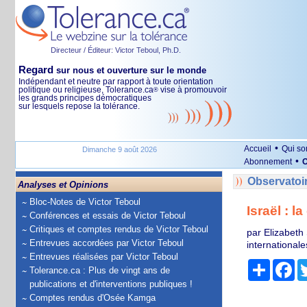
Directeur / Éditeur: Victor Teboul, Ph.D.
Regard
sur nous et ouverture sur le monde
Indépendant et neutre par rapport à toute orientation
politique ou religieuse, Tolerance.ca
vise à promouvoir
®
les grands principes démocratiques
sur lesquels repose la tolérance.
•
Accueil
Qui s
Dimanche 9 août 2026
•
Abonnement
O
Observatoi
Analyses et Opinions
Bloc-Notes de Victor Teboul
Israël : 
Conférences et essais de Victor Teboul
Critiques et comptes rendus de Victor Teboul
par Elizabeth
Entrevues accordées par Victor Teboul
internationale
Entrevues réalisées par Victor Teboul
Partage
Fa
Tolerance.ca : Plus de vingt ans de
publications et d'interventions publiques !
Comptes rendus d'Osée Kamga