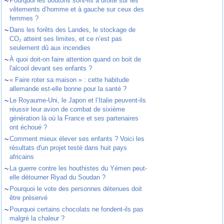
~
Pourquoi les boutons sont-ils à droite sur les
vêtements d’homme et à gauche sur ceux des
femmes ?
~
Dans les forêts des Landes, le stockage de
CO₂ atteint ses limites, et ce n’est pas
seulement dû aux incendies
~
À quoi doit-on faire attention quand on boit de
l'alcool devant ses enfants ?
~
« Faire roter sa maison » : cette habitude
allemande est-elle bonne pour la santé ?
~
Le Royaume-Uni, le Japon et l’Italie peuvent-ils
réussir leur avion de combat de sixième
génération là où la France et ses partenaires
ont échoué ?
~
Comment mieux élever ses enfants ? Voici les
résultats d'un projet testé dans huit pays
africains
~
La guerre contre les houthistes du Yémen peut-
elle détourner Riyad du Soudan ?
~
Pourquoi le vote des personnes détenues doit
être préservé
~
Pourquoi certains chocolats ne fondent-ils pas
malgré la chaleur ?