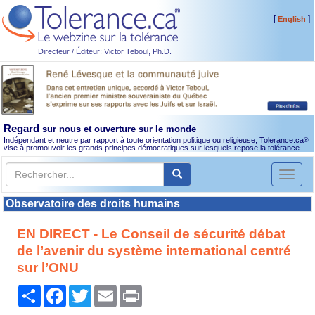
[
]
English
Directeur / Éditeur: Victor Teboul, Ph.D.
Regard
sur nous et ouverture sur le monde
Indépendant et neutre par rapport à toute orientation politique ou religieuse, Tolerance.ca
®
vise à promouvoir les grands principes démocratiques sur lesquels repose la tolérance.
Toggl
naviga
Observatoire des droits humains
EN DIRECT - Le Conseil de sécurité débat
de l’avenir du système international centré
sur l’ONU
Partager
Facebook
Twitter
Email
Print