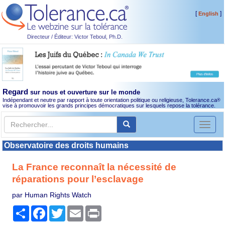
[
]
English
Directeur / Éditeur: Victor Teboul, Ph.D.
Regard
sur nous et ouverture sur le monde
Indépendant et neutre par rapport à toute orientation politique ou religieuse, Tolerance.ca
®
vise à promouvoir les grands principes démocratiques sur lesquels repose la tolérance.
Toggl
naviga
Observatoire des droits humains
La France reconnaît la nécessité de
réparations pour l’esclavage
par Human Rights Watch
Partager
Facebook
Twitter
Email
Print