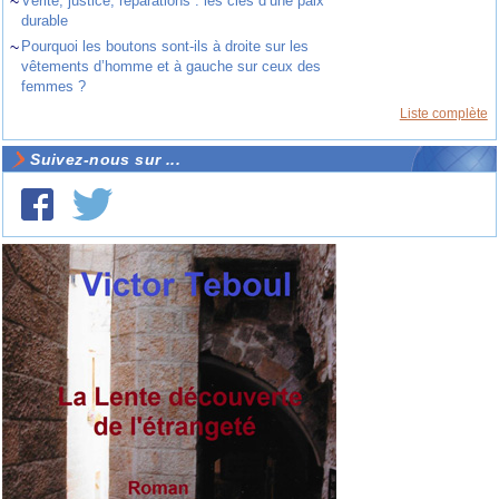
~
Vérité, justice, réparations : les clés d’une paix
durable
~
Pourquoi les boutons sont-ils à droite sur les
vêtements d’homme et à gauche sur ceux des
femmes ?
Liste complète
Suivez-nous sur ...