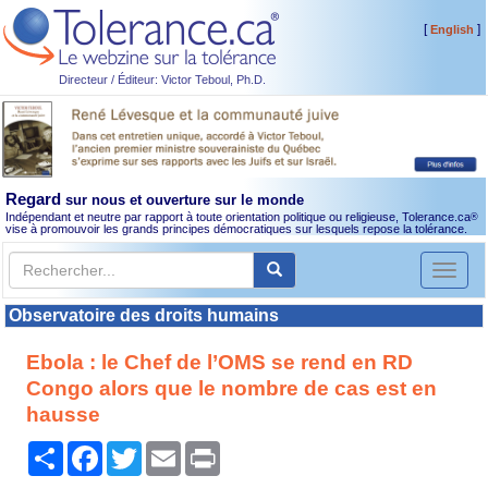
[
]
English
Directeur / Éditeur: Victor Teboul, Ph.D.
Regard
sur nous et ouverture sur le monde
Indépendant et neutre par rapport à toute orientation politique ou religieuse, Tolerance.ca
®
vise à promouvoir les grands principes démocratiques sur lesquels repose la tolérance.
Toggl
naviga
Observatoire des droits humains
Ebola : le Chef de l’OMS se rend en RD
Congo alors que le nombre de cas est en
hausse
Partager
Facebook
Twitter
Email
Print