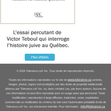
© 2026 Tolerance.ca
Inc. Tous droits de reproduction réservés.
®
www.tolerance.ca
Toutes les informations reproduites sur le site de
(articles,
images, photos, logos) sont protégées par des droits de propriété intellectuelle
détenus par Tolerance.ca
Inc. ou, dans certains cas, par leurs auteurs. Aucune de
®
ces informations ne peut être reproduite pour un usage autre que personnel. Toute
modification, reproduction à large diffusion, traduction, vente, exploitation
commerciale ou réutilisation du contenu du site sans l'autorisation préalable écrite de
info@tolerance.ca
Tolerance.ca
Inc. est strictement interdite. Pour information :
®