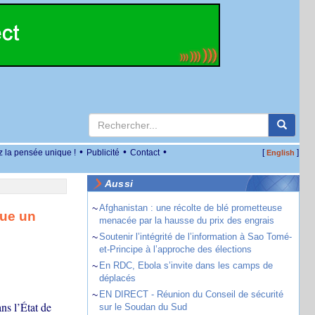
•
•
•
z la pensée unique !
Publicité
Contact
[
]
English
Aussi
~
Afghanistan : une récolte de blé prometteuse
que un
menacée par la hausse du prix des engrais
~
Soutenir l’intégrité de l’information à Sao Tomé-
et-Principe à l’approche des élections
~
En RDC, Ebola s’invite dans les camps de
déplacés
~
EN DIRECT - Réunion du Conseil de sécurité
ns l’État de
sur le Soudan du Sud