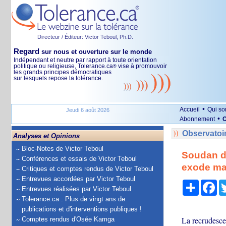
Directeur / Éditeur: Victor Teboul, Ph.D.
Regard
sur nous et ouverture sur le monde
Indépendant et neutre par rapport à toute orientation
politique ou religieuse, Tolerance.ca
vise à promouvoir
®
les grands principes démocratiques
sur lesquels repose la tolérance.
•
Accueil
Qui s
Jeudi 6 août 2026
•
Abonnement
O
Observatoi
Analyses et Opinions
Bloc-Notes de Victor Teboul
Soudan du
Conférences et essais de Victor Teboul
exode ma
Critiques et comptes rendus de Victor Teboul
Entrevues accordées par Victor Teboul
Partage
Fa
Entrevues réalisées par Victor Teboul
Tolerance.ca : Plus de vingt ans de
publications et d'interventions publiques !
La recrudesce
Comptes rendus d'Osée Kamga