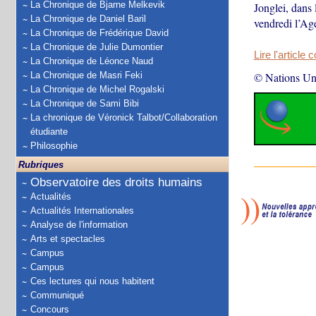
La Chronique de Bjarne Melkevik
Jonglei, dans 
La Chronique de Daniel Baril
vendredi l’Ag
La Chronique de Frédérique David
La Chronique de Julie Dumontier
Lire l'article 
La Chronique de Léonce Naud
La Chronique de Masri Feki
© Nations Un
La Chronique de Michel Rogalski
La Chronique de Sami Bibi
La chronique de Véronick Talbot/Collaboration
étudiante
Philosophie
Rubriques
Observatoire des droits humains
Actualités
Actualités Internationales
Analyse de l'information
Arts et spectacles
Campus
Campus
Ces lectures qui nous habitent
Communiqué
Concours