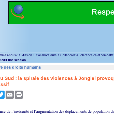
•
•
•
ommes-nous?
Mission
Collaborateurs
Collaborez à Tolerance.ca et combatte
uvrir une session
re des droits humains
 Sud : la spirale des violences à Jonglei provo
ssif
r
cebook
Twitter
Email
Print
nce de l’insécurité et l’augmentation des déplacements de population da