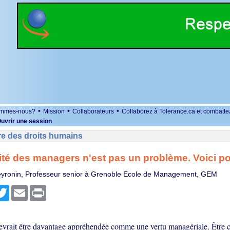
•
•
•
ommes-nous?
Mission
Collaborateurs
Collaborez à Tolerance.ca et combatte
uvrir une session
re des droits humains
ité des managers n'est pas un problème. Voici 
eyronin, Professeur senior à Grenoble Ecole de Management, GEM
r
cebook
Twitter
Email
Print
devrait être davantage appréhendée comme une vertu managériale. Être cu