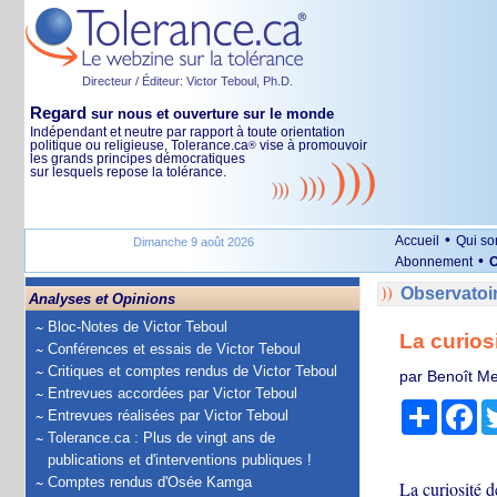
Directeur / Éditeur: Victor Teboul, Ph.D.
Regard
sur nous et ouverture sur le monde
Indépendant et neutre par rapport à toute orientation
politique ou religieuse, Tolerance.ca
vise à promouvoir
®
les grands principes démocratiques
sur lesquels repose la tolérance.
•
Accueil
Qui s
Dimanche 9 août 2026
•
Abonnement
O
Observatoi
Analyses et Opinions
Bloc-Notes de Victor Teboul
La curios
Conférences et essais de Victor Teboul
Critiques et comptes rendus de Victor Teboul
par Benoît M
Entrevues accordées par Victor Teboul
Partage
Fa
Entrevues réalisées par Victor Teboul
Tolerance.ca : Plus de vingt ans de
publications et d'interventions publiques !
Comptes rendus d'Osée Kamga
La curiosité 