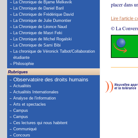
La Chronique de Bjarne Melkevik
placer dans un
La Chronique de Daniel Baril
La Chronique de Frédérique David
Lire l'article 
La Chronique de Julie Dumontier
La Chronique de Léonce Naud
© La Convers
La Chronique de Masri Feki
La Chronique de Michel Rogalski
La Chronique de Sami Bibi
La chronique de Véronick Talbot/Collaboration
étudiante
Philosophie
Rubriques
Observatoire des droits humains
Actualités
Actualités Internationales
Analyse de l'information
Arts et spectacles
Campus
Campus
Ces lectures qui nous habitent
Communiqué
Concours