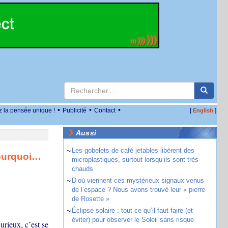
•
•
•
z la pensée unique !
Publicité
Contact
[
]
English
Aussi
~
Les gobelets de café jetables libèrent des
pourquoi…
microplastiques, surtout lorsqu’ils sont très
chauds
~
D’où viennent ces mystérieux signaux venus
de l’espace ? Nous avons trouvé leur « pierre
de Rosette »
~
Éclipse solaire : tout ce qu’il faut faire (et
éviter) pour observer le Soleil sans risque
rieux, c’est se