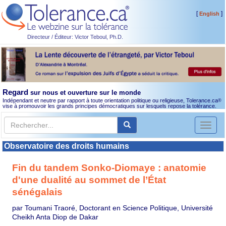
[
]
English
Directeur / Éditeur: Victor Teboul, Ph.D.
Regard
sur nous et ouverture sur le monde
Indépendant et neutre par rapport à toute orientation politique ou religieuse, Tolerance.ca
®
vise à promouvoir les grands principes démocratiques sur lesquels repose la tolérance.
Toggl
naviga
Observatoire des droits humains
Fin du tandem Sonko-Diomaye : anatomie
d'une dualité au sommet de l’État
sénégalais
par Toumani Traoré, Doctorant en Science Politique, Université
Cheikh Anta Diop de Dakar