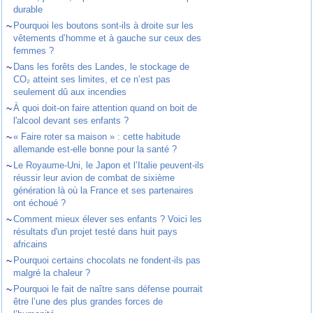
durable
~
Pourquoi les boutons sont-ils à droite sur les
vêtements d’homme et à gauche sur ceux des
femmes ?
~
Dans les forêts des Landes, le stockage de
CO₂ atteint ses limites, et ce n’est pas
seulement dû aux incendies
~
À quoi doit-on faire attention quand on boit de
l'alcool devant ses enfants ?
~
« Faire roter sa maison » : cette habitude
allemande est-elle bonne pour la santé ?
~
Le Royaume-Uni, le Japon et l’Italie peuvent-ils
réussir leur avion de combat de sixième
génération là où la France et ses partenaires
ont échoué ?
~
Comment mieux élever ses enfants ? Voici les
résultats d'un projet testé dans huit pays
africains
~
Pourquoi certains chocolats ne fondent-ils pas
malgré la chaleur ?
~
Pourquoi le fait de naître sans défense pourrait
être l’une des plus grandes forces de