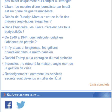
pas miser uniquement sur l'emploi à l'étranger
~
Liban : Le meurtre d’une journaliste par Israël
est un crime de guerre manifeste
~
Décès de Rudolph Marcus : est-ce la fin des
théories analytiques élégantes ?
~
Dans l’Antiquité, les Grecs n’étaient pas tous
bodybuildés !
~
De 1940 à 1944, quel véhicule roulait en
l’absence de pétrole ?
~
Il n’y a pas si longtemps, les grillons
chantaient dans le métro parisien
~
Donald Trump ou la contagion du mal ordinaire
~
Incendies : le retour à la maison, angle mort de
la gestion de crise
~
Renseignement : comment les services
secrets sont devenus un pilier de l’État
Liste complète
Suivez-nous sur ...