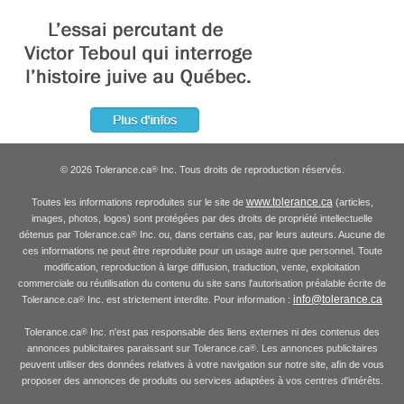
© 2026 Tolerance.ca
Inc. Tous droits de reproduction réservés.
®
www.tolerance.ca
Toutes les informations reproduites sur le site de
(articles,
images, photos, logos) sont protégées par des droits de propriété intellectuelle
détenus par Tolerance.ca
Inc. ou, dans certains cas, par leurs auteurs. Aucune de
®
ces informations ne peut être reproduite pour un usage autre que personnel. Toute
modification, reproduction à large diffusion, traduction, vente, exploitation
commerciale ou réutilisation du contenu du site sans l'autorisation préalable écrite de
info@tolerance.ca
Tolerance.ca
Inc. est strictement interdite. Pour information :
®
Tolerance.ca
Inc. n'est pas responsable des liens externes ni des contenus des
®
annonces publicitaires paraissant sur Tolerance.ca
. Les annonces publicitaires
®
peuvent utiliser des données relatives à votre navigation sur notre site, afin de vous
proposer des annonces de produits ou services adaptées à vos centres d'intérêts.