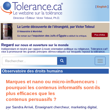
[
]
English
Directeur / Éditeur: Victor Teboul, Ph.D.
Regard
sur nous et ouverture sur le monde
Indépendant et neutre par rapport à toute orientation politique ou religieuse, Tolerance.ca
®
vise à promouvoir les grands principes démocratiques sur lesquels repose la tolérance.
Toggl
naviga
Observatoire des droits humains
Marques et nano ou micro-influenceurs :
pourquoi les contenus informatifs sont-ils
plus efficaces que les
contenus persuasifs ?
par Sandra Arrivé, Enseignant chercheur, marketing digital,