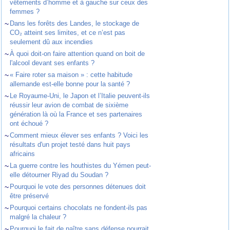
vêtements d’homme et à gauche sur ceux des
femmes ?
~
Dans les forêts des Landes, le stockage de
CO₂ atteint ses limites, et ce n’est pas
seulement dû aux incendies
~
À quoi doit-on faire attention quand on boit de
l'alcool devant ses enfants ?
~
« Faire roter sa maison » : cette habitude
allemande est-elle bonne pour la santé ?
~
Le Royaume-Uni, le Japon et l’Italie peuvent-ils
réussir leur avion de combat de sixième
génération là où la France et ses partenaires
ont échoué ?
~
Comment mieux élever ses enfants ? Voici les
résultats d'un projet testé dans huit pays
africains
~
La guerre contre les houthistes du Yémen peut-
elle détourner Riyad du Soudan ?
~
Pourquoi le vote des personnes détenues doit
être préservé
~
Pourquoi certains chocolats ne fondent-ils pas
malgré la chaleur ?
~
Pourquoi le fait de naître sans défense pourrait