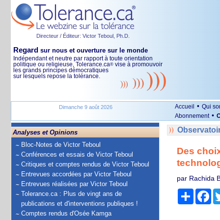
Directeur / Éditeur: Victor Teboul, Ph.D.
Regard
sur nous et ouverture sur le monde
Indépendant et neutre par rapport à toute orientation
politique ou religieuse, Tolerance.ca
vise à promouvoir
®
les grands principes démocratiques
sur lesquels repose la tolérance.
•
Accueil
Qui s
Dimanche 9 août 2026
•
Abonnement
O
Observatoi
Analyses et Opinions
Bloc-Notes de Victor Teboul
Des choix
Conférences et essais de Victor Teboul
technolog
Critiques et comptes rendus de Victor Teboul
Entrevues accordées par Victor Teboul
par Rachida B
Entrevues réalisées par Victor Teboul
Partage
Fa
Tolerance.ca : Plus de vingt ans de
publications et d'interventions publiques !
Comptes rendus d'Osée Kamga