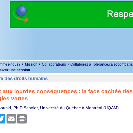
•
•
•
ommes-nous?
Mission
Collaborateurs
Collaborez à Tolerance.ca et combatte
uvrir une session
re des droits humains
 aux lourdes conséquences : la face cachée des
ies vertes
ouhid, Ph.D Scholar, Université du Québec à Montréal (UQAM)
r
cebook
Twitter
Email
Print