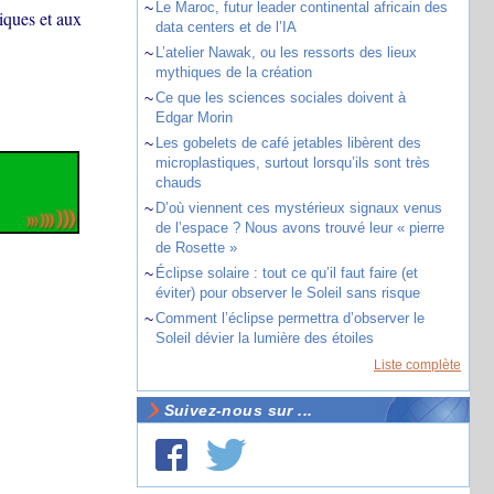
~
Le Maroc, futur leader continental africain des
iques et aux
data centers et de l’IA
~
L’atelier Nawak, ou les ressorts des lieux
mythiques de la création
~
Ce que les sciences sociales doivent à
Edgar Morin
~
Les gobelets de café jetables libèrent des
microplastiques, surtout lorsqu’ils sont très
chauds
~
D’où viennent ces mystérieux signaux venus
de l’espace ? Nous avons trouvé leur « pierre
de Rosette »
~
Éclipse solaire : tout ce qu’il faut faire (et
éviter) pour observer le Soleil sans risque
~
Comment l’éclipse permettra d’observer le
Soleil dévier la lumière des étoiles
Liste complète
Suivez-nous sur ...