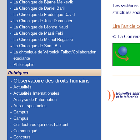
La Chronique de Bjarne Melkevik
Les systèmes 
La Chronique de Daniel Baril
structures soc
La Chronique de Frédérique David
La Chronique de Julie Dumontier
Lire l'article 
La Chronique de Léonce Naud
La Chronique de Masri Feki
© La Convers
La Chronique de Michel Rogalski
La Chronique de Sami Bibi
La chronique de Véronick Talbot/Collaboration
étudiante
Philosophie
Rubriques
Observatoire des droits humains
Actualités
Actualités Internationales
Analyse de l'information
Arts et spectacles
Campus
Campus
Ces lectures qui nous habitent
Communiqué
Concours