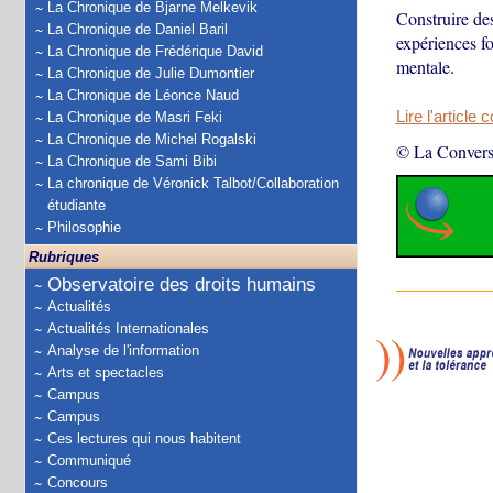
La Chronique de Bjarne Melkevik
Construire des
La Chronique de Daniel Baril
expériences fo
La Chronique de Frédérique David
mentale.
La Chronique de Julie Dumontier
La Chronique de Léonce Naud
Lire l'article 
La Chronique de Masri Feki
La Chronique de Michel Rogalski
© La Convers
La Chronique de Sami Bibi
La chronique de Véronick Talbot/Collaboration
étudiante
Philosophie
Rubriques
Observatoire des droits humains
Actualités
Actualités Internationales
Analyse de l'information
Arts et spectacles
Campus
Campus
Ces lectures qui nous habitent
Communiqué
Concours