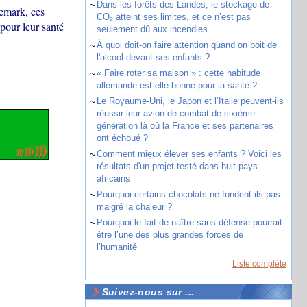
~
Dans les forêts des Landes, le stockage de
nemark, ces
CO₂ atteint ses limites, et ce n’est pas
pour leur santé
seulement dû aux incendies
~
À quoi doit-on faire attention quand on boit de
l'alcool devant ses enfants ?
~
« Faire roter sa maison » : cette habitude
allemande est-elle bonne pour la santé ?
~
Le Royaume-Uni, le Japon et l’Italie peuvent-ils
réussir leur avion de combat de sixième
génération là où la France et ses partenaires
ont échoué ?
~
Comment mieux élever ses enfants ? Voici les
résultats d'un projet testé dans huit pays
africains
~
Pourquoi certains chocolats ne fondent-ils pas
malgré la chaleur ?
~
Pourquoi le fait de naître sans défense pourrait
être l’une des plus grandes forces de
l’humanité
Liste complète
Suivez-nous sur ...