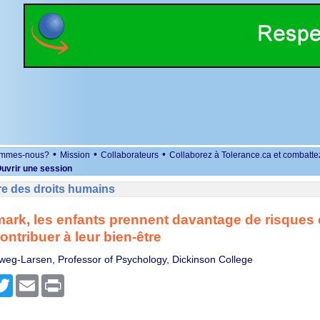
•
•
•
ommes-nous?
Mission
Collaborateurs
Collaborez à Tolerance.ca et combatte
uvrir une session
re des droits humains
rk, les enfants prennent davantage de risques 
ontribuer à leur bien-être
weg-Larsen, Professor of Psychology, Dickinson College
r
cebook
Twitter
Email
Print