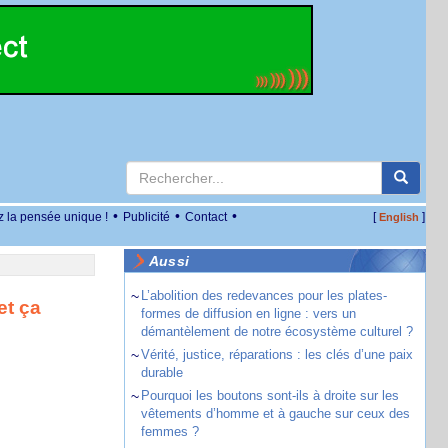
•
•
•
z la pensée unique !
Publicité
Contact
[
]
English
Aussi
~
L’abolition des redevances pour les plates-
et ça
formes de diffusion en ligne : vers un
démantèlement de notre écosystème culturel ?
~
Vérité, justice, réparations : les clés d’une paix
durable
~
Pourquoi les boutons sont-ils à droite sur les
vêtements d’homme et à gauche sur ceux des
femmes ?