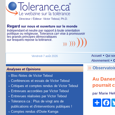
Directeur / Éditeur: Victor Teboul, Ph.D.
Regard
sur nous et ouverture sur le monde
Indépendant et neutre par rapport à toute orientation
politique ou religieuse, Tolerance.ca
vise à promouvoir
®
les grands principes démocratiques
sur lesquels repose la tolérance.
•
Accueil
Qui s
Vendredi 7 août 2026
•
Abonnement
O
Observatoi
Analyses et Opinions
Bloc-Notes de Victor Teboul
Au Danema
Conférences et essais de Victor Teboul
pourrait c
Critiques et comptes rendus de Victor Teboul
Entrevues accordées par Victor Teboul
par Marie Hel
Entrevues réalisées par Victor Teboul
Partage
Fa
Tolerance.ca : Plus de vingt ans de
publications et d'interventions publiques !
Comptes rendus d'Osée Kamga