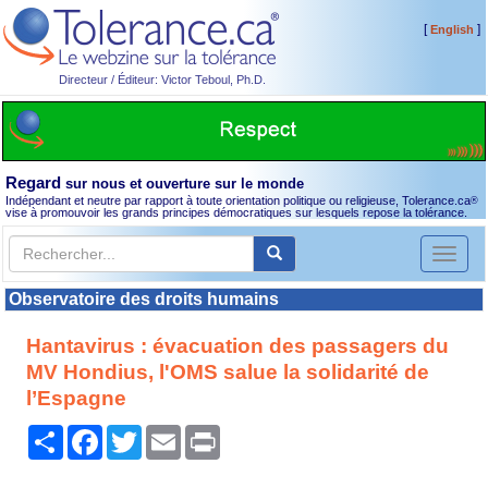
[
]
English
Directeur / Éditeur: Victor Teboul, Ph.D.
Regard
sur nous et ouverture sur le monde
Indépendant et neutre par rapport à toute orientation politique ou religieuse, Tolerance.ca
®
vise à promouvoir les grands principes démocratiques sur lesquels repose la tolérance.
Toggl
naviga
Observatoire des droits humains
Hantavirus : évacuation des passagers du
MV Hondius, l'OMS salue la solidarité de
l’Espagne
Partager
Facebook
Twitter
Email
Print