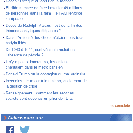
~
Daech : l'Afrique au cœur de la menace
~
El Niño menace de faire basculer 49 millions
de personnes dans la faim : le PAM renforce
sa riposte
~
Décès de Rudolph Marcus : est-ce la fin des
théories analytiques élégantes ?
~
Dans l’Antiquité, les Grecs n’étaient pas tous
bodybuildés !
~
De 1940 à 1944, quel véhicule roulait en
l’absence de pétrole ?
~
Il n’y a pas si longtemps, les grillons
chantaient dans le métro parisien
~
Donald Trump ou la contagion du mal ordinaire
~
Incendies : le retour à la maison, angle mort de
la gestion de crise
~
Renseignement : comment les services
secrets sont devenus un pilier de l’État
Liste complète
Suivez-nous sur ...