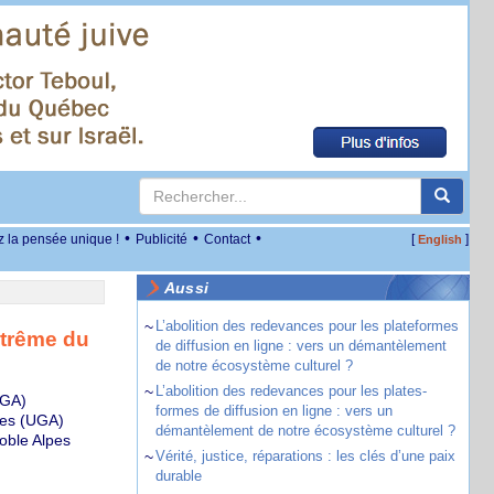
•
•
•
z la pensée unique !
Publicité
Contact
[
]
English
Aussi
~
L’abolition des redevances pour les plateformes
xtrême du
de diffusion en ligne : vers un démantèlement
de notre écosystème culturel ?
~
L’abolition des redevances pour les plates-
UGA)
formes de diffusion en ligne : vers un
pes (UGA)
démantèlement de notre écosystème culturel ?
oble Alpes
~
Vérité, justice, réparations : les clés d’une paix
durable