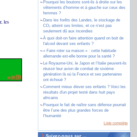
~
Pourquoi les boutons sont-ils à droite sur les
vêtements d’homme et à gauche sur ceux des
femmes ?
~
Dans les forêts des Landes, le stockage de
, les
CO₂ atteint ses limites, et ce n’est pas
seulement dû aux incendies
~
À quoi doit-on faire attention quand on boit de
l'alcool devant ses enfants ?
~
« Faire roter sa maison » : cette habitude
allemande est-elle bonne pour la santé ?
~
Le Royaume-Uni, le Japon et l’Italie peuvent-ils
réussir leur avion de combat de sixième
génération là où la France et ses partenaires
ont échoué ?
~
Comment mieux élever ses enfants ? Voici les
résultats d'un projet testé dans huit pays
africains
~
Pourquoi le fait de naître sans défense pourrait
être l’une des plus grandes forces de
l’humanité
Liste complète
Suivez-nous sur ...