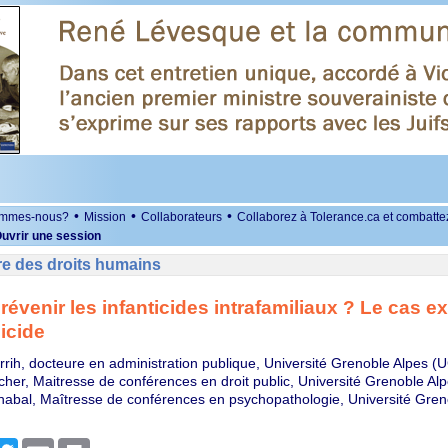
•
•
•
ommes-nous?
Mission
Collaborateurs
Collaborez à Tolerance.ca et combatte
uvrir une session
re des droits humains
révenir les infanticides intrafamiliaux ? Le cas e
uicide
rrih, docteure en administration publique, Université Grenoble Alpes (
cher, Maitresse de conférences en droit public, Université Grenoble Al
habal, Maîtresse de conférences en psychopathologie, Université Gren
r
cebook
Twitter
Email
Print