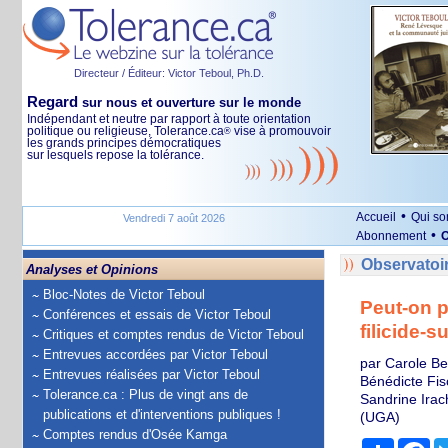
Directeur / Éditeur: Victor Teboul, Ph.D.
Regard
sur nous et ouverture sur le monde
Indépendant et neutre par rapport à toute orientation
politique ou religieuse, Tolerance.ca
vise à promouvoir
®
les grands principes démocratiques
sur lesquels repose la tolérance.
•
Accueil
Qui s
Vendredi 7 août 2026
•
Abonnement
O
Observatoi
Analyses et Opinions
Bloc-Notes de Victor Teboul
Peut-on p
Conférences et essais de Victor Teboul
filicide-s
Critiques et comptes rendus de Victor Teboul
Entrevues accordées par Victor Teboul
par Carole Be
Entrevues réalisées par Victor Teboul
Bénédicte Fis
Tolerance.ca : Plus de vingt ans de
Sandrine Irac
publications et d'interventions publiques !
(UGA)
Comptes rendus d'Osée Kamga
Partage
Fa