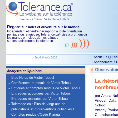
Directeur / Éditeur: Victor Teboul, Ph.D.
Regard
sur nous et ouverture sur le monde
Indépendant et neutre par rapport à toute orientation
politique ou religieuse, Tolerance.ca
vise à promouvoir
®
les grands principes démocratiques
sur lesquels repose la tolérance.
•
Accueil
Qui s
Jeudi 6 août 2026
•
Abonnement
O
Observatoi
Analyses et Opinions
Bloc-Notes de Victor Teboul
La rhétor
Conférences et essais de Victor Teboul
nombreus
Critiques et comptes rendus de Victor Teboul
Entrevues accordées par Victor Teboul
par Azusa Na
Entrevues réalisées par Victor Teboul
Aneesh Datar,
Tolerance.ca : Plus de vingt ans de
School
publications et d'interventions publiques !
Antony Paulra
Comptes rendus d'Osée Kamga
Chandrasekara