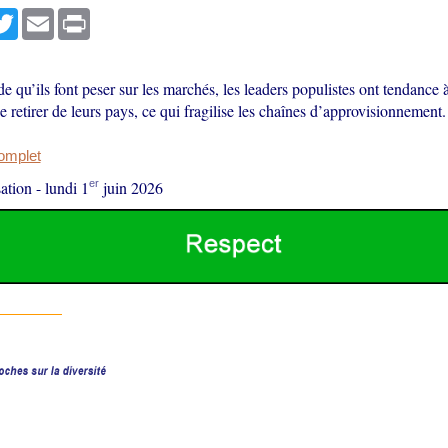
r
cebook
Twitter
Email
Print
ude qu’ils font peser sur les marchés, les leaders populistes ont tendance 
se retirer de leurs pays, ce qui fragilise les chaînes d’approvisionnement.
complet
er
ation
-
lundi 1
juin 2026