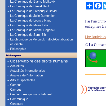
La Chronique de Bjarne Melkevik
Partage
Fa
La Chronique de Daniel Baril
La Chronique de Frédérique David
La Chronique de Julie Dumontier
Par l’incertit
La Chronique de Léonce Naud
La Chronique de Masri Feki
entreprises à 
La Chronique de Michel Rogalski
La Chronique de Sami Bibi
Lire l'article 
La chronique de Véronick Talbot/Collaboration
© La Convers
étudiante
Philosophie
Rubriques
Observatoire des droits humains
Actualités
Actualités Internationales
Analyse de l'information
Arts et spectacles
Campus
Campus
Ces lectures qui nous habitent
Communiqué
Concours