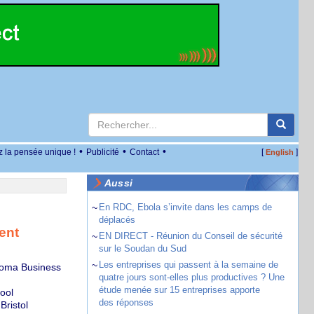
•
•
•
z la pensée unique !
Publicité
Contact
[
]
English
Aussi
~
En RDC, Ebola s’invite dans les camps de
déplacés
ent
~
EN DIRECT - Réunion du Conseil de sécurité
sur le Soudan du Sud
~
Les entreprises qui passent à la semaine de
Neoma Business
quatre jours sont-elles plus productives ? Une
étude menée sur 15 entreprises apporte
ool
des réponses
Bristol