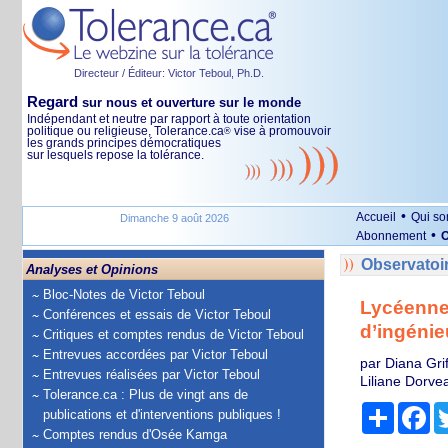
Directeur / Éditeur: Victor Teboul, Ph.D.
Regard
sur nous et ouverture sur le monde
Indépendant et neutre par rapport à toute orientation
politique ou religieuse, Tolerance.ca
vise à promouvoir
®
les grands principes démocratiques
sur lesquels repose la tolérance.
•
Accueil
Qui s
Dimanche 9 août 2026
•
Abonnement
O
Observatoi
Analyses et Opinions
Bloc-Notes de Victor Teboul
Lycéennes
Conférences et essais de Victor Teboul
d’ingénie
Critiques et comptes rendus de Victor Teboul
Entrevues accordées par Victor Teboul
par Diana Gri
Entrevues réalisées par Victor Teboul
Liliane Dorv
Tolerance.ca : Plus de vingt ans de
Partage
Fa
publications et d'interventions publiques !
Comptes rendus d'Osée Kamga