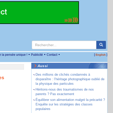
•
•
•
z la pensée unique !
Publicité
Contact
[
]
English
Aussi
~
Des millions de clichés condamnés à
es
disparaître : l’héritage photographique oublié de
la physique des particules
~
Héritons-nous des traumatismes de nos
parents ? Pas exactement
~
Équilibrer son alimentation malgré la précarité ?
Enquête sur les stratégies des classes
populaires