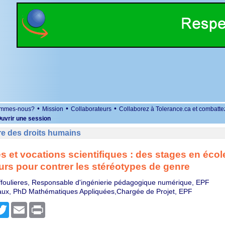
•
•
•
ommes-nous?
Mission
Collaborateurs
Collaborez à Tolerance.ca et combatte
uvrir une session
re des droits humains
 et vocations scientifiques : des stages en écol
urs pour contrer les stéréotypes de genre
ffoulieres, Responsable d'ingénierie pédagogique numérique, EPF
eaux, PhD Mathématiques Appliquées,Chargée de Projet, EPF
r
cebook
Twitter
Email
Print