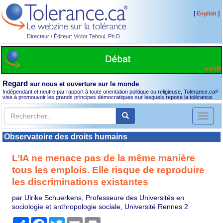
[
]
English
Directeur / Éditeur: Victor Teboul, Ph.D.
Regard
sur nous et ouverture sur le monde
Indépendant et neutre par rapport à toute orientation politique ou religieuse, Tolerance.ca
®
vise à promouvoir les grands principes démocratiques sur lesquels repose la tolérance.
Toggl
naviga
Observatoire des droits humains
L’IA ne menace pas de la même manière
tous les emplois. Elle risque de reproduire
les discriminations existantes
par Ulrike Schuerkens, Professeure des Universités en
sociologie et anthropologie sociale, Université Rennes 2
Partager
Facebook
Twitter
Email
Print