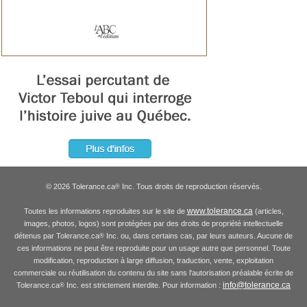
© 2026 Tolerance.ca
Inc. Tous droits de reproduction réservés.
®
www.tolerance.ca
Toutes les informations reproduites sur le site de
(articles,
images, photos, logos) sont protégées par des droits de propriété intellectuelle
détenus par Tolerance.ca
Inc. ou, dans certains cas, par leurs auteurs. Aucune de
®
ces informations ne peut être reproduite pour un usage autre que personnel. Toute
modification, reproduction à large diffusion, traduction, vente, exploitation
commerciale ou réutilisation du contenu du site sans l'autorisation préalable écrite de
info@tolerance.ca
Tolerance.ca
Inc. est strictement interdite. Pour information :
®