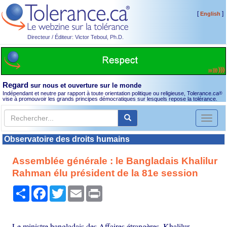
[
]
English
Directeur / Éditeur: Victor Teboul, Ph.D.
Regard
sur nous et ouverture sur le monde
Indépendant et neutre par rapport à toute orientation politique ou religieuse, Tolerance.ca
®
vise à promouvoir les grands principes démocratiques sur lesquels repose la tolérance.
Toggl
naviga
Observatoire des droits humains
Assemblée générale : le Bangladais Khalilur
Rahman élu président de la 81e session
Partager
Facebook
Twitter
Email
Print
Le ministre bangladais des Affaires étrangères, Khalilur