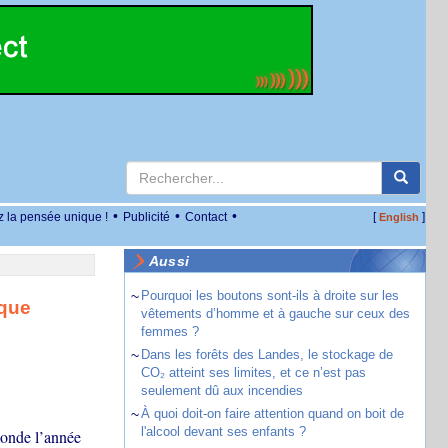
•
•
•
z la pensée unique !
Publicité
Contact
[
]
English
Aussi
~
Pourquoi les boutons sont-ils à droite sur les
 que
vêtements d’homme et à gauche sur ceux des
femmes ?
~
Dans les forêts des Landes, le stockage de
CO₂ atteint ses limites, et ce n’est pas
seulement dû aux incendies
~
À quoi doit-on faire attention quand on boit de
l'alcool devant ses enfants ?
monde l’année