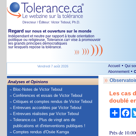
Directeur / Éditeur: Victor Teboul, Ph.D.
Regard
sur nous et ouverture sur le monde
Indépendant et neutre par rapport à toute orientation
politique ou religieuse, Tolerance.ca
vise à promouvoir
®
les grands principes démocratiques
sur lesquels repose la tolérance.
•
Accueil
Qui s
Vendredi 7 août 2026
•
Abonnement
O
Observatoi
Analyses et Opinions
Bloc-Notes de Victor Teboul
Les cas d
Conférences et essais de Victor Teboul
doublé en
Critiques et comptes rendus de Victor Teboul
Entrevues accordées par Victor Teboul
Partage
Fa
Entrevues réalisées par Victor Teboul
Tolerance.ca : Plus de vingt ans de
publications et d'interventions publiques !
Près de 10.000
Comptes rendus d'Osée Kamga