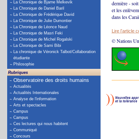
La Chronique de Bjarne Melkevik
dernière - soi
La Chronique de Daniel Baril
et les enlève
La Chronique de Frédérique David
dans les Caraï
La Chronique de Julie Dumontier
La Chronique de Léonce Naud
Lire l'article 
La Chronique de Masri Feki
La Chronique de Michel Rogalski
© Nations Un
La Chronique de Sami Bibi
La chronique de Véronick Talbot/Collaboration
étudiante
Philosophie
Rubriques
Observatoire des droits humains
Actualités
Actualités Internationales
Analyse de l'information
Arts et spectacles
Campus
Campus
Ces lectures qui nous habitent
Communiqué
Concours