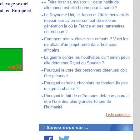
~
« Faire roter sa maison » : cette habitude
esclavage sexuel
allemande est-elle bonne pour la santé ?
nt, en Europe et
~
Le Royaume-Uni, le Japon et l’Italie peuvent-ils
réussir leur avion de combat de sixième
génération là où la France et ses partenaires
ont échoué ?
~
Comment mieux élever ses enfants ? Voici les
résultats d'un projet testé dans huit pays
africains
~
La guerre contre les houthistes du Yémen peut-
elle détourner Riyad du Soudan ?
~
Pourquoi le vote des personnes détenues doit
être préservé
~
Pourquoi certains chocolats ne fondent-ils pas
malgré la chaleur ?
~
Pourquoi le fait de naître sans défense pourrait
être l’une des plus grandes forces de
l’humanité
Liste complète
Suivez-nous sur ...