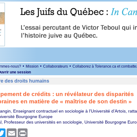
•
•
•
ommes-nous?
Mission
Collaborateurs
Collaborez à Tolerance.ca et combatte
uvrir une session
re des droits humains
pement de crédits : un révélateur des disparités
aines en matière de « maîtrise de son destin »
gin, Enseignant contractuel en sociologie à l'Université d'Artois, rat
iversité Bourgogne Europe
, Professeur des universités en sociologie, Université Bourgogne Eur
r
cebook
Twitter
Email
Print