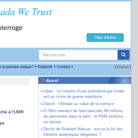
•
•
•
z la pensée unique !
Publicité
Contact
[
]
English
Aussi
~
Liban : Le meurtre d’une journaliste par Israël
est un crime de guerre manifeste
~
Daech : l'Afrique au cœur de la menace
~
El Niño menace de faire basculer 49 millions
taché à l'UMR
de personnes dans la faim : le PAM renforce
sa riposte
ope
~
Décès de Rudolph Marcus : est-ce la fin des
théories analytiques élégantes ?