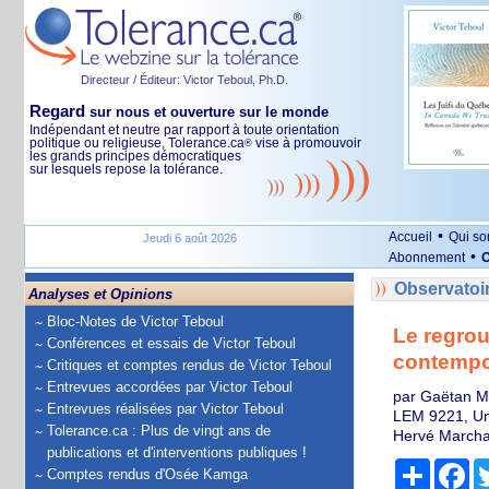
Directeur / Éditeur: Victor Teboul, Ph.D.
Regard
sur nous et ouverture sur le monde
Indépendant et neutre par rapport à toute orientation
politique ou religieuse, Tolerance.ca
vise à promouvoir
®
les grands principes démocratiques
sur lesquels repose la tolérance.
•
Accueil
Qui s
Jeudi 6 août 2026
•
Abonnement
O
Observatoi
Analyses et Opinions
Bloc-Notes de Victor Teboul
Le regrou
Conférences et essais de Victor Teboul
contempor
Critiques et comptes rendus de Victor Teboul
Entrevues accordées par Victor Teboul
par Gaëtan Man
Entrevues réalisées par Victor Teboul
LEM 9221, Un
Tolerance.ca : Plus de vingt ans de
Hervé Marchal
publications et d'interventions publiques !
Partage
Fa
Comptes rendus d'Osée Kamga