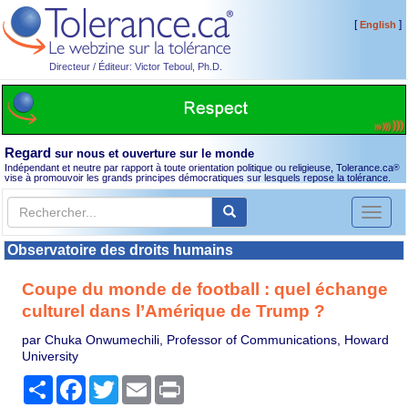
[
]
English
Directeur / Éditeur: Victor Teboul, Ph.D.
Regard
sur nous et ouverture sur le monde
Indépendant et neutre par rapport à toute orientation politique ou religieuse, Tolerance.ca
®
vise à promouvoir les grands principes démocratiques sur lesquels repose la tolérance.
Toggl
naviga
Observatoire des droits humains
Coupe du monde de football : quel échange
culturel dans l’Amérique de Trump ?
par Chuka Onwumechili, Professor of Communications, Howard
University
Partager
Facebook
Twitter
Email
Print