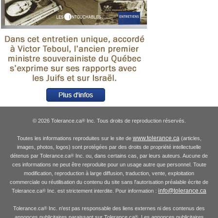
© 2026 Tolerance.ca
Inc. Tous droits de reproduction réservés.
®
www.tolerance.ca
Toutes les informations reproduites sur le site de
(articles,
images, photos, logos) sont protégées par des droits de propriété intellectuelle
détenus par Tolerance.ca
Inc. ou, dans certains cas, par leurs auteurs. Aucune de
®
ces informations ne peut être reproduite pour un usage autre que personnel. Toute
modification, reproduction à large diffusion, traduction, vente, exploitation
commerciale ou réutilisation du contenu du site sans l'autorisation préalable écrite de
info@tolerance.ca
Tolerance.ca
Inc. est strictement interdite. Pour information :
®
Tolerance.ca
Inc. n'est pas responsable des liens externes ni des contenus des
®
annonces publicitaires paraissant sur Tolerance.ca
. Les annonces publicitaires
®