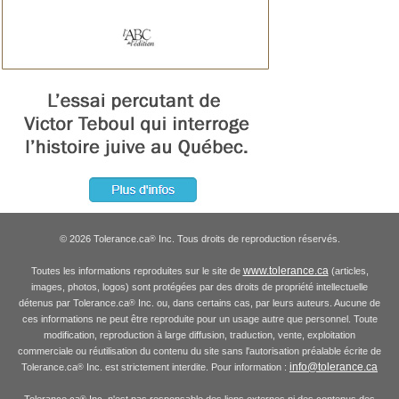
© 2026 Tolerance.ca
Inc. Tous droits de reproduction réservés.
®
www.tolerance.ca
Toutes les informations reproduites sur le site de
(articles,
images, photos, logos) sont protégées par des droits de propriété intellectuelle
détenus par Tolerance.ca
Inc. ou, dans certains cas, par leurs auteurs. Aucune de
®
ces informations ne peut être reproduite pour un usage autre que personnel. Toute
modification, reproduction à large diffusion, traduction, vente, exploitation
commerciale ou réutilisation du contenu du site sans l'autorisation préalable écrite de
info@tolerance.ca
Tolerance.ca
Inc. est strictement interdite. Pour information :
®