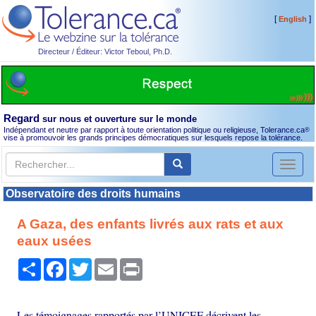
[
]
English
Directeur / Éditeur: Victor Teboul, Ph.D.
Regard
sur nous et ouverture sur le monde
Indépendant et neutre par rapport à toute orientation politique ou religieuse, Tolerance.ca
®
vise à promouvoir les grands principes démocratiques sur lesquels repose la tolérance.
Toggl
naviga
Observatoire des droits humains
A Gaza, des enfants livrés aux rats et aux
eaux usées
Partager
Facebook
Twitter
Email
Print
Les témoignages rapportés par l’UNICEF décrivent les