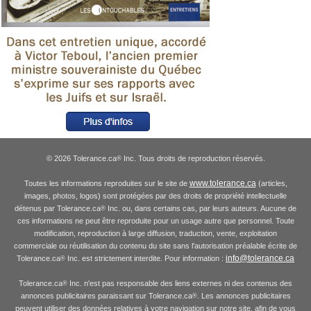
© 2026 Tolerance.ca
Inc. Tous droits de reproduction réservés.
®
www.tolerance.ca
Toutes les informations reproduites sur le site de
(articles,
images, photos, logos) sont protégées par des droits de propriété intellectuelle
détenus par Tolerance.ca
Inc. ou, dans certains cas, par leurs auteurs. Aucune de
®
ces informations ne peut être reproduite pour un usage autre que personnel. Toute
modification, reproduction à large diffusion, traduction, vente, exploitation
commerciale ou réutilisation du contenu du site sans l'autorisation préalable écrite de
info@tolerance.ca
Tolerance.ca
Inc. est strictement interdite. Pour information :
®
Tolerance.ca
Inc. n'est pas responsable des liens externes ni des contenus des
®
annonces publicitaires paraissant sur Tolerance.ca
. Les annonces publicitaires
®
peuvent utiliser des données relatives à votre navigation sur notre site, afin de vous