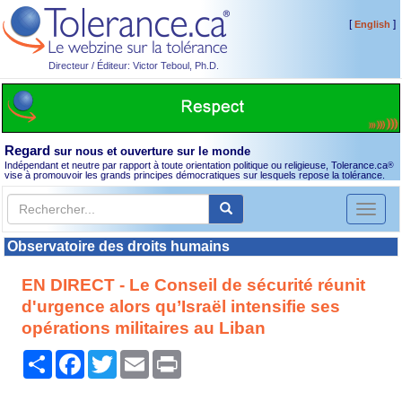
[
]
English
Directeur / Éditeur: Victor Teboul, Ph.D.
Regard
sur nous et ouverture sur le monde
Indépendant et neutre par rapport à toute orientation politique ou religieuse, Tolerance.ca
®
vise à promouvoir les grands principes démocratiques sur lesquels repose la tolérance.
Toggl
naviga
Observatoire des droits humains
EN DIRECT - Le Conseil de sécurité réunit
d'urgence alors qu’Israël intensifie ses
opérations militaires au Liban
Partager
Facebook
Twitter
Email
Print