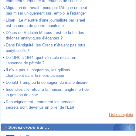
comment surmonter la tentation de l’oubli ?
~
Migration de travail : pourquoi l'Afrique ne peut
pas miser uniquement sur l'emploi à l'étranger
~
Liban : Le meurtre d’une journaliste par Israël
est un crime de guerre manifeste
~
Décès de Rudolph Marcus : est-ce la fin des
théories analytiques élégantes ?
~
Dans l’Antiquité, les Grecs n’étaient pas tous
bodybuildés !
~
De 1940 à 1944, quel véhicule roulait en
l’absence de pétrole ?
~
Il n’y a pas si longtemps, les grillons
chantaient dans le métro parisien
~
Donald Trump ou la contagion du mal ordinaire
~
Incendies : le retour à la maison, angle mort de
la gestion de crise
~
Renseignement : comment les services
secrets sont devenus un pilier de l’État
Liste complète
Suivez-nous sur ...