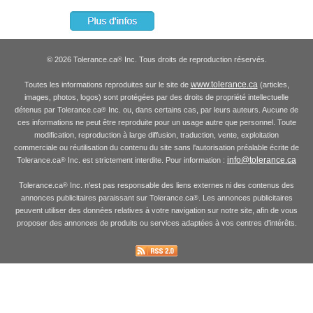
© 2026 Tolerance.ca
Inc. Tous droits de reproduction réservés.
®
www.tolerance.ca
Toutes les informations reproduites sur le site de
(articles,
images, photos, logos) sont protégées par des droits de propriété intellectuelle
détenus par Tolerance.ca
Inc. ou, dans certains cas, par leurs auteurs. Aucune de
®
ces informations ne peut être reproduite pour un usage autre que personnel. Toute
modification, reproduction à large diffusion, traduction, vente, exploitation
commerciale ou réutilisation du contenu du site sans l'autorisation préalable écrite de
info@tolerance.ca
Tolerance.ca
Inc. est strictement interdite. Pour information :
®
Tolerance.ca
Inc. n'est pas responsable des liens externes ni des contenus des
®
annonces publicitaires paraissant sur Tolerance.ca
. Les annonces publicitaires
®
peuvent utiliser des données relatives à votre navigation sur notre site, afin de vous
proposer des annonces de produits ou services adaptées à vos centres d'intérêts.