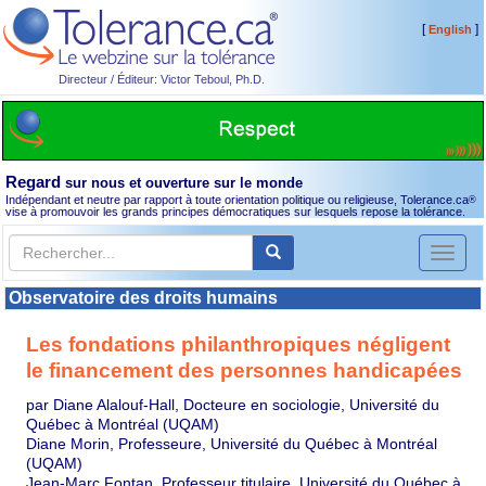
[
]
English
Directeur / Éditeur: Victor Teboul, Ph.D.
Regard
sur nous et ouverture sur le monde
Indépendant et neutre par rapport à toute orientation politique ou religieuse, Tolerance.ca
®
vise à promouvoir les grands principes démocratiques sur lesquels repose la tolérance.
Toggl
naviga
Observatoire des droits humains
Les fondations philanthropiques négligent
le financement des personnes handicapées
par Diane Alalouf-Hall, Docteure en sociologie, Université du
Québec à Montréal (UQAM)
Diane Morin, Professeure, Université du Québec à Montréal
(UQAM)
Jean-Marc Fontan, Professeur titulaire, Université du Québec à