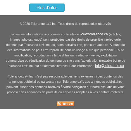
© 2026 Tolerance.ca
Inc. Tous droits de reproduction réservés.
®
www.tolerance.ca
Toutes les informations reproduites sur le site de
(articles,
images, photos, logos) sont protégées par des droits de propriété intellectuelle
détenus par Tolerance.ca
Inc. ou, dans certains cas, par leurs auteurs. Aucune de
®
ces informations ne peut être reproduite pour un usage autre que personnel. Toute
modification, reproduction à large diffusion, traduction, vente, exploitation
commerciale ou réutilisation du contenu du site sans l'autorisation préalable écrite de
info@tolerance.ca
Tolerance.ca
Inc. est strictement interdite. Pour information :
®
Tolerance.ca
Inc. n'est pas responsable des liens externes ni des contenus des
®
annonces publicitaires paraissant sur Tolerance.ca
. Les annonces publicitaires
®
peuvent utiliser des données relatives à votre navigation sur notre site, afin de vous
proposer des annonces de produits ou services adaptées à vos centres d'intérêts.