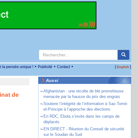
•
•
•
z la pensée unique !
Publicité
Contact
[
]
English
Aussi
~
Afghanistan : une récolte de blé prometteuse
inat de
menacée par la hausse du prix des engrais
~
Soutenir l’intégrité de l’information à Sao Tomé-
et-Principe à l’approche des élections
~
En RDC, Ebola s’invite dans les camps de
déplacés
~
EN DIRECT - Réunion du Conseil de sécurité
sur le Soudan du Sud