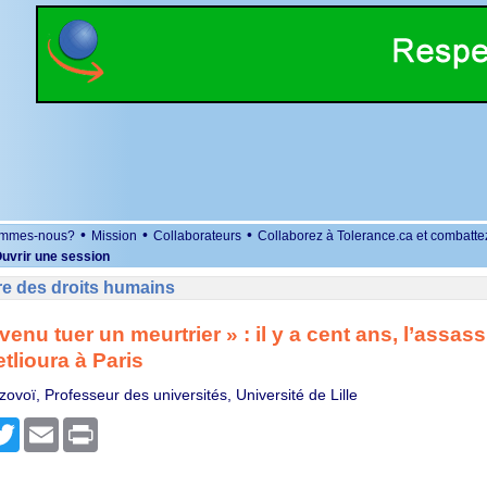
•
•
•
ommes-nous?
Mission
Collaborateurs
Collaborez à Tolerance.ca et combatte
uvrir une session
re des droits humains
venu tuer un meurtrier » : il y a cent ans, l’assass
lioura à Paris
ovoï, Professeur des universités, Université de Lille
r
cebook
Twitter
Email
Print