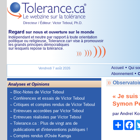
Directeur / Éditeur: Victor Teboul, Ph.D.
Regard
sur nous et ouverture sur le monde
Indépendant et neutre par rapport à toute orientation
politique ou religieuse, Tolerance.ca
vise à promouvoir
®
les grands principes démocratiques
sur lesquels repose la tolérance.
•
Accueil
Qui s
Vendredi 7 août 2026
•
Abonnement
O
Observatoi
Analyses et Opinions
Bloc-Notes de Victor Teboul
« Je suis 
Conférences et essais de Victor Teboul
Symon Pet
Critiques et comptes rendus de Victor Teboul
Entrevues accordées par Victor Teboul
par Andreï Koz
Entrevues réalisées par Victor Teboul
Partage
Fa
Tolerance.ca : Plus de vingt ans de
publications et d'interventions publiques !
Comptes rendus d'Osée Kamga