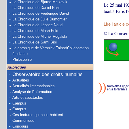
La Chronique de Bjarne Melkevik
Le 25 mai 1926
La Chronique de Daniel Baril
tuait à Paris 
La Chronique de Frédérique David
La Chronique de Julie Dumontier
Lire l'article 
La Chronique de Léonce Naud
La Chronique de Masri Feki
© La Convers
La Chronique de Michel Rogalski
La Chronique de Sami Bibi
La chronique de Véronick Talbot/Collaboration
étudiante
Philosophie
Rubriques
Observatoire des droits humains
Actualités
Actualités Internationales
Analyse de l'information
Arts et spectacles
Campus
Campus
Ces lectures qui nous habitent
Communiqué
Concours