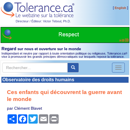
[
]
English
Directeur / Éditeur: Victor Teboul, Ph.D.
Regard
sur nous et ouverture sur le monde
Indépendant et neutre par rapport à toute orientation politique ou religieuse, Tolerance.ca
®
vise à promouvoir les grands principes démocratiques sur lesquels repose la tolérance.
Toggl
naviga
Observatoire des droits humains
Ces enfants qui découvrent la guerre avant
le monde
par Clément Blavet
Partager
Facebook
Twitter
Email
Print