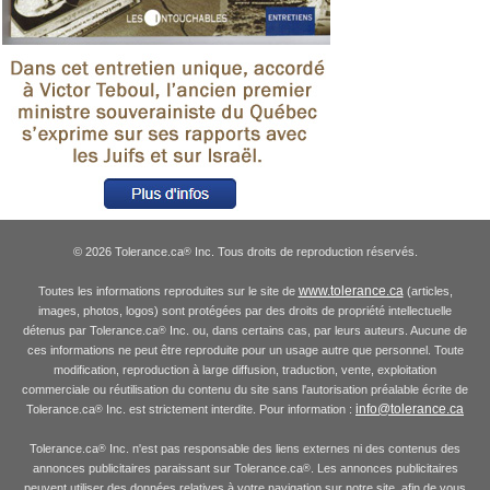
© 2026 Tolerance.ca
Inc. Tous droits de reproduction réservés.
®
www.tolerance.ca
Toutes les informations reproduites sur le site de
(articles,
images, photos, logos) sont protégées par des droits de propriété intellectuelle
détenus par Tolerance.ca
Inc. ou, dans certains cas, par leurs auteurs. Aucune de
®
ces informations ne peut être reproduite pour un usage autre que personnel. Toute
modification, reproduction à large diffusion, traduction, vente, exploitation
commerciale ou réutilisation du contenu du site sans l'autorisation préalable écrite de
info@tolerance.ca
Tolerance.ca
Inc. est strictement interdite. Pour information :
®
Tolerance.ca
Inc. n'est pas responsable des liens externes ni des contenus des
®
annonces publicitaires paraissant sur Tolerance.ca
. Les annonces publicitaires
®
peuvent utiliser des données relatives à votre navigation sur notre site, afin de vous