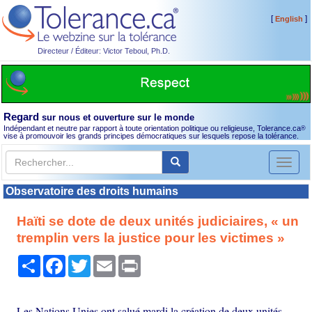
[
]
English
Directeur / Éditeur: Victor Teboul, Ph.D.
Regard
sur nous et ouverture sur le monde
Indépendant et neutre par rapport à toute orientation politique ou religieuse, Tolerance.ca
®
vise à promouvoir les grands principes démocratiques sur lesquels repose la tolérance.
Toggl
naviga
Observatoire des droits humains
Haïti se dote de deux unités judiciaires, « un
tremplin vers la justice pour les victimes »
Partager
Facebook
Twitter
Email
Print
Les Nations Unies ont salué mardi la création de deux unités