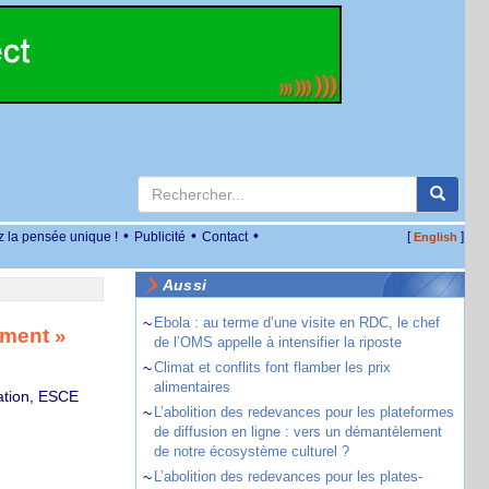
•
•
•
z la pensée unique !
Publicité
Contact
[
]
English
Aussi
~
Ebola : au terme d’une visite en RDC, le chef
nment »
de l’OMS appelle à intensifier la riposte
~
Climat et conflits font flamber les prix
alimentaires
ation, ESCE
~
L’abolition des redevances pour les plateformes
de diffusion en ligne : vers un démantèlement
de notre écosystème culturel ?
~
L’abolition des redevances pour les plates-