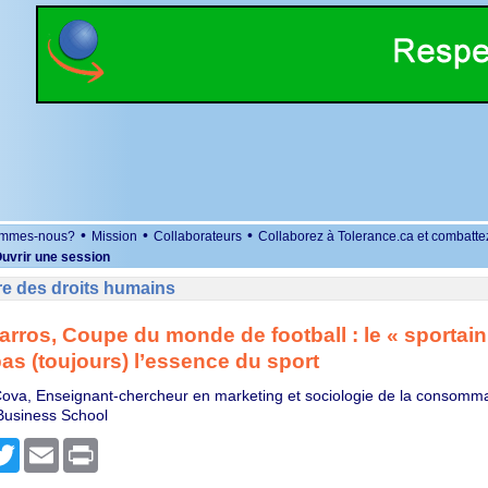
•
•
•
ommes-nous?
Mission
Collaborateurs
Collaborez à Tolerance.ca et combatte
uvrir une session
re des droits humains
rros, Coupe du monde de football : le « sportai
pas (toujours) l’essence du sport
ova, Enseignant-chercheur en marketing et sociologie de la consomm
 Business School
r
cebook
Twitter
Email
Print