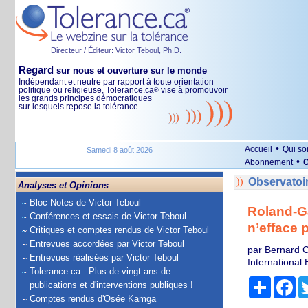
Directeur / Éditeur: Victor Teboul, Ph.D.
Regard
sur nous et ouverture sur le monde
Indépendant et neutre par rapport à toute orientation
politique ou religieuse, Tolerance.ca
vise à promouvoir
®
les grands principes démocratiques
sur lesquels repose la tolérance.
•
Accueil
Qui s
Samedi 8 août 2026
•
Abonnement
O
Observatoi
Analyses et Opinions
Bloc-Notes de Victor Teboul
Roland-Ga
Conférences et essais de Victor Teboul
n’efface 
Critiques et comptes rendus de Victor Teboul
Entrevues accordées par Victor Teboul
par Bernard C
Entrevues réalisées par Victor Teboul
International
Tolerance.ca : Plus de vingt ans de
Partage
Fa
publications et d'interventions publiques !
Comptes rendus d'Osée Kamga