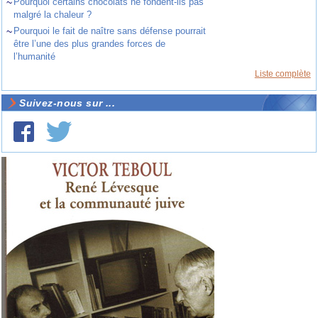
~
Pourquoi certains chocolats ne fondent-ils pas
malgré la chaleur ?
~
Pourquoi le fait de naître sans défense pourrait
être l’une des plus grandes forces de
l’humanité
Liste complète
Suivez-nous sur ...