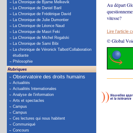
La Chronique de Bjarne Melkevik
Au départ Glo
La Chronique de Daniel Baril
questionnemen
La Chronique de Frédérique David
vitesse?
La Chronique de Julie Dumontier
La Chronique de Léonce Naud
Lire l'article 
La Chronique de Masri Feki
La Chronique de Michel Rogalski
© Global Voi
La Chronique de Sami Bibi
La chronique de Véronick Talbot/Collaboration
étudiante
Philosophie
Rubriques
Observatoire des droits humains
Actualités
Actualités Internationales
Analyse de l'information
Arts et spectacles
Campus
Campus
Ces lectures qui nous habitent
Communiqué
Concours