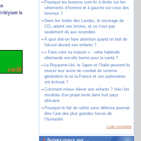
~
Pourquoi les boutons sont-ils à droite sur les
un
vêtements d’homme et à gauche sur ceux des
ilégiant la
femmes ?
~
Dans les forêts des Landes, le stockage de
CO₂ atteint ses limites, et ce n’est pas
seulement dû aux incendies
~
À quoi doit-on faire attention quand on boit de
l'alcool devant ses enfants ?
~
« Faire roter sa maison » : cette habitude
allemande est-elle bonne pour la santé ?
~
Le Royaume-Uni, le Japon et l’Italie peuvent-ils
réussir leur avion de combat de sixième
génération là où la France et ses partenaires
ont échoué ?
~
Comment mieux élever ses enfants ? Voici les
résultats d'un projet testé dans huit pays
africains
~
Pourquoi le fait de naître sans défense pourrait
être l’une des plus grandes forces de
l’humanité
Liste complète
Suivez-nous sur ...