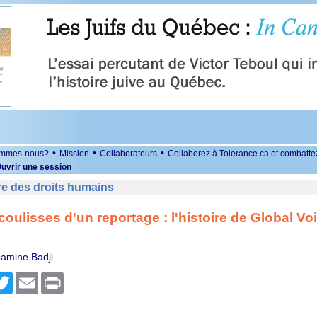
•
•
•
ommes-nous?
Mission
Collaborateurs
Collaborez à Tolerance.ca et combatte
uvrir une session
re des droits humains
coulisses d'un reportage : l'histoire de Global Vo
amine Badji
r
cebook
Twitter
Email
Print