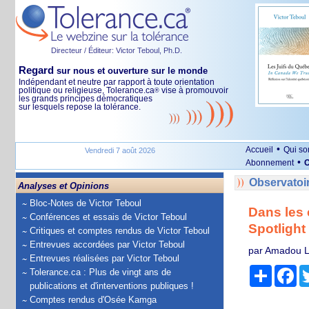
Directeur / Éditeur: Victor Teboul, Ph.D.
Regard
sur nous et ouverture sur le monde
Indépendant et neutre par rapport à toute orientation
politique ou religieuse, Tolerance.ca
vise à promouvoir
®
les grands principes démocratiques
sur lesquels repose la tolérance.
•
Accueil
Qui s
Vendredi 7 août 2026
•
Abonnement
O
Observatoi
Analyses et Opinions
Bloc-Notes de Victor Teboul
Dans les 
Conférences et essais de Victor Teboul
Spotlight
Critiques et comptes rendus de Victor Teboul
Entrevues accordées par Victor Teboul
par Amadou L
Entrevues réalisées par Victor Teboul
Partage
Fa
Tolerance.ca : Plus de vingt ans de
publications et d'interventions publiques !
Comptes rendus d'Osée Kamga