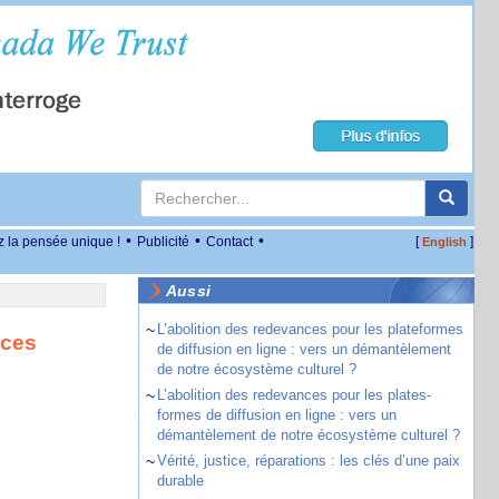
•
•
•
z la pensée unique !
Publicité
Contact
[
]
English
Aussi
~
L’abolition des redevances pour les plateformes
ices
de diffusion en ligne : vers un démantèlement
de notre écosystème culturel ?
~
L’abolition des redevances pour les plates-
formes de diffusion en ligne : vers un
démantèlement de notre écosystème culturel ?
~
Vérité, justice, réparations : les clés d’une paix
durable