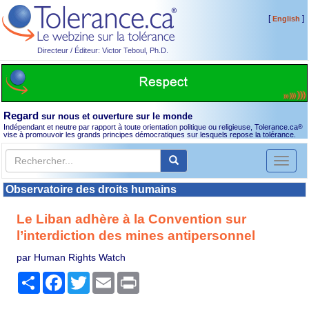
[
]
English
Directeur / Éditeur: Victor Teboul, Ph.D.
Regard
sur nous et ouverture sur le monde
Indépendant et neutre par rapport à toute orientation politique ou religieuse, Tolerance.ca
®
vise à promouvoir les grands principes démocratiques sur lesquels repose la tolérance.
Toggl
naviga
Observatoire des droits humains
Le Liban adhère à la Convention sur
l’interdiction des mines antipersonnel
par Human Rights Watch
Partager
Facebook
Twitter
Email
Print