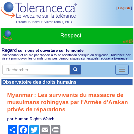
[
]
English
Directeur / Éditeur: Victor Teboul, Ph.D.
Regard
sur nous et ouverture sur le monde
Indépendant et neutre par rapport à toute orientation politique ou religieuse, Tolerance.ca
®
vise à promouvoir les grands principes démocratiques sur lesquels repose la tolérance.
Toggl
naviga
Observatoire des droits humains
Myanmar : Les survivants du massacre de
musulmans rohingyas par l'Armée d’Arakan
privés de réparations
par Human Rights Watch
Partager
Facebook
Twitter
Email
Print