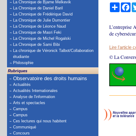
La Chronique de Bjarne Melkevik
Partage
Fa
La Chronique de Daniel Baril
La Chronique de Frédérique David
La Chronique de Julie Dumontier
L’entreprise A
La Chronique de Léonce Naud
La Chronique de Masri Feki
de cybersécur
La Chronique de Michel Rogalski
La Chronique de Sami Bibi
Lire l'article 
La chronique de Véronick Talbot/Collaboration
© La Convers
étudiante
Philosophie
Rubriques
Observatoire des droits humains
Actualités
Actualités Internationales
Analyse de l'information
Arts et spectacles
Campus
Campus
Ces lectures qui nous habitent
Communiqué
Concours