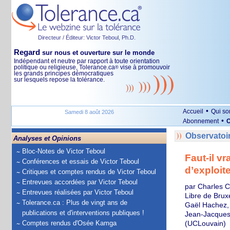
Directeur / Éditeur: Victor Teboul, Ph.D.
Regard
sur nous et ouverture sur le monde
Indépendant et neutre par rapport à toute orientation
politique ou religieuse, Tolerance.ca
vise à promouvoir
®
les grands principes démocratiques
sur lesquels repose la tolérance.
•
Accueil
Qui s
Samedi 8 août 2026
•
Abonnement
O
Observatoi
Analyses et Opinions
Bloc-Notes de Victor Teboul
Faut-il v
Conférences et essais de Victor Teboul
d’exploite
Critiques et comptes rendus de Victor Teboul
Entrevues accordées par Victor Teboul
par Charles Cu
Entrevues réalisées par Victor Teboul
Libre de Brux
Tolerance.ca : Plus de vingt ans de
Gaël Hachez, 
publications et d'interventions publiques !
Jean-Jacques 
Comptes rendus d'Osée Kamga
(UCLouvain)