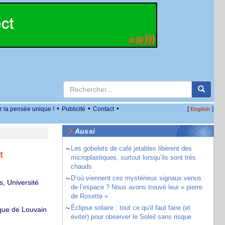
•
•
•
z la pensée unique !
Publicité
Contact
[
]
English
Aussi
~
Les gobelets de café jetables libèrent des
t
microplastiques, surtout lorsqu’ils sont très
chauds
~
D’où viennent ces mystérieux signaux venus
s, Université
de l’espace ? Nous avons trouvé leur « pierre
de Rosette »
~
Éclipse solaire : tout ce qu’il faut faire (et
ique de Louvain
éviter) pour observer le Soleil sans risque