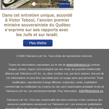
© 2026 Tolerance.ca
Inc. Tous droits de reproduction réservés.
®
www.tolerance.ca
Toutes les informations reproduites sur le site de
(articles,
images, photos, logos) sont protégées par des droits de propriété intellectuelle
détenus par Tolerance.ca
Inc. ou, dans certains cas, par leurs auteurs. Aucune de
®
ces informations ne peut être reproduite pour un usage autre que personnel. Toute
modification, reproduction à large diffusion, traduction, vente, exploitation
commerciale ou réutilisation du contenu du site sans l'autorisation préalable écrite de
info@tolerance.ca
Tolerance.ca
Inc. est strictement interdite. Pour information :
®
Tolerance.ca
Inc. n'est pas responsable des liens externes ni des contenus des
®
annonces publicitaires paraissant sur Tolerance.ca
. Les annonces publicitaires
®
peuvent utiliser des données relatives à votre navigation sur notre site, afin de vous