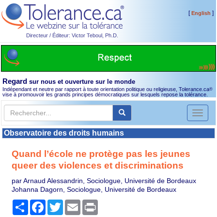
[
]
English
Directeur / Éditeur: Victor Teboul, Ph.D.
Regard
sur nous et ouverture sur le monde
Indépendant et neutre par rapport à toute orientation politique ou religieuse, Tolerance.ca
®
vise à promouvoir les grands principes démocratiques sur lesquels repose la tolérance.
Toggl
naviga
Observatoire des droits humains
Quand l’école ne protège pas les jeunes
queer des violences et discriminations
par Arnaud Alessandrin, Sociologue, Université de Bordeaux
Johanna Dagorn, Sociologue, Université de Bordeaux
Partager
Facebook
Twitter
Email
Print