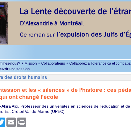
•
•
•
ommes-nous?
Mission
Collaborateurs
Collaborez à Tolerance.ca et combatte
uvrir une session
re des droits humains
tessori et les « silences » de l’histoire : ces pé
qui ont changé l’école
Akira Alix, Professeur des universités en sciences de l'éducation et de 
ris-Est Créteil Val de Marne (UPEC)
r
cebook
Twitter
Email
Print