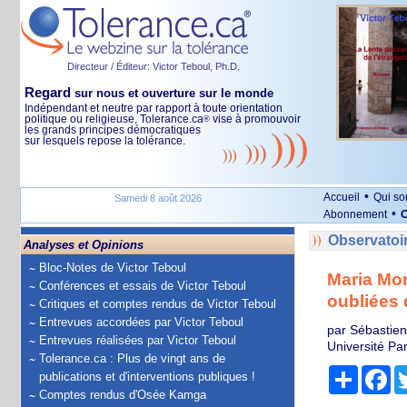
Directeur / Éditeur: Victor Teboul, Ph.D.
Regard
sur nous et ouverture sur le monde
Indépendant et neutre par rapport à toute orientation
politique ou religieuse, Tolerance.ca
vise à promouvoir
®
les grands principes démocratiques
sur lesquels repose la tolérance.
•
Accueil
Qui s
Samedi 8 août 2026
•
Abonnement
O
Observatoi
Analyses et Opinions
Bloc-Notes de Victor Teboul
Maria Mon
Conférences et essais de Victor Teboul
oubliées 
Critiques et comptes rendus de Victor Teboul
Entrevues accordées par Victor Teboul
par Sébastien-
Entrevues réalisées par Victor Teboul
Université Pa
Tolerance.ca : Plus de vingt ans de
Partage
Fa
publications et d'interventions publiques !
Comptes rendus d'Osée Kamga