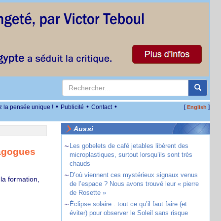
•
•
•
z la pensée unique !
Publicité
Contact
[
]
English
Aussi
~
Les gobelets de café jetables libèrent des
dagogues
microplastiques, surtout lorsqu’ils sont très
chauds
~
D’où viennent ces mystérieux signaux venus
la formation,
de l’espace ? Nous avons trouvé leur « pierre
de Rosette »
~
Éclipse solaire : tout ce qu’il faut faire (et
éviter) pour observer le Soleil sans risque