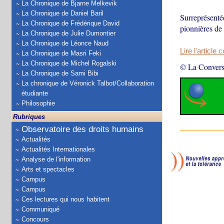
La Chronique de Bjarne Melkevik
La Chronique de Daniel Baril
Surreprésentée
La Chronique de Frédérique David
pionnières de
La Chronique de Julie Dumontier
La Chronique de Léonce Naud
Lire l'article 
La Chronique de Masri Feki
La Chronique de Michel Rogalski
© La Convers
La Chronique de Sami Bibi
La chronique de Véronick Talbot/Collaboration
étudiante
Philosophie
Rubriques
Observatoire des droits humains
Actualités
Actualités Internationales
Analyse de l'information
Arts et spectacles
Campus
Campus
Ces lectures qui nous habitent
Communiqué
Concours